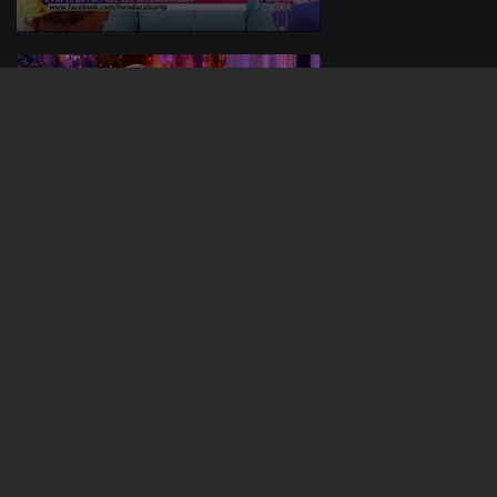
185805
06 mar. 2015
27 fev. 2015
Instale a aplicação
RTP Play