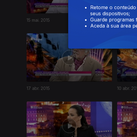
Retome o conteúdo a
seus dispositivos;
Guarde programas f
15 mai. 2015
08 mai. 2
Aceda à sua área pe
17 abr. 2015
10 abr. 20
185805