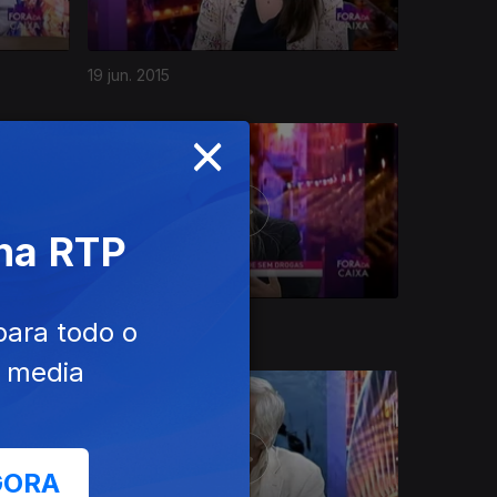
19 jun. 2015
×
 na RTP
22 mai. 2015
para todo o
e media
GORA