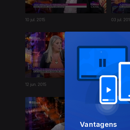
10 jul. 2015
03 jul. 20
196012
12 jun. 2015
05 jun. 20
Vantagens