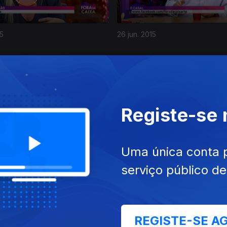
15
26 jun. 2015
Registe-se
15
29 mai. 2015
Uma única conta 
serviço público d
REGISTE-SE A