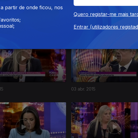
 partir de onde ficou, nos
Quero registar-me mais tar
avoritos;
015
01 mai. 2015
ssoal;
Entrar (utilizadores regista
15
03 abr. 2015