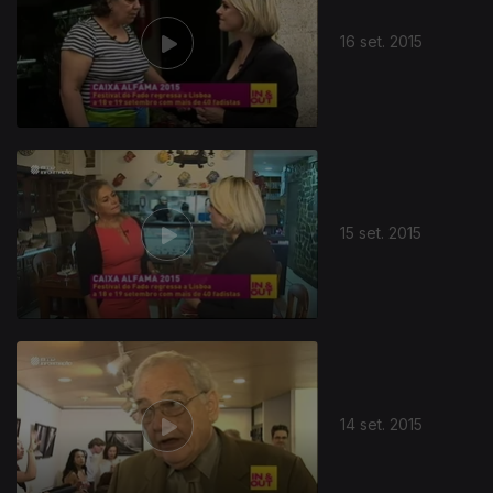
16 set. 2015
15 set. 2015
14 set. 2015