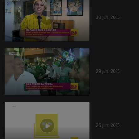
30 jun. 2015
29 jun. 2015
26 jun. 2015