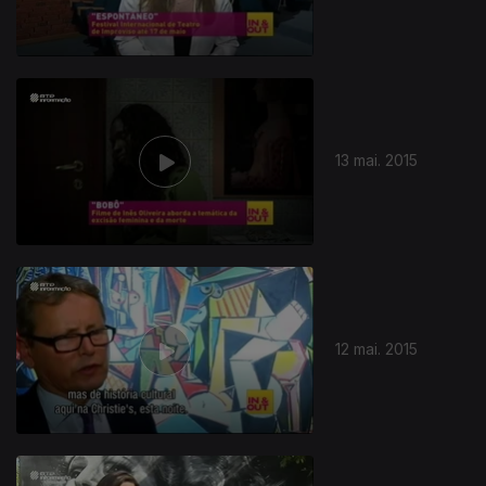
13 mai. 2015
12 mai. 2015