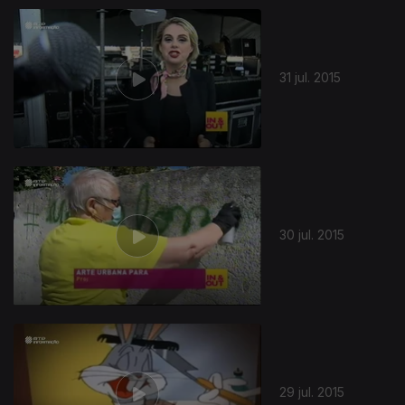
31 jul. 2015
30 jul. 2015
29 jul. 2015