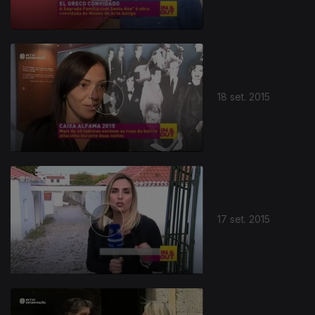
18 set. 2015
206918
17 set. 2015