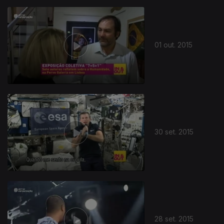
01 out. 2015
30 set. 2015
28 set. 2015