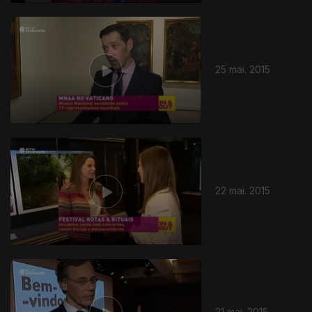
25 mai. 2015
22 mai. 2015
195726
21 mai. 2015