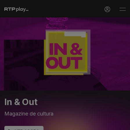
In & Out
Magazine de cultura