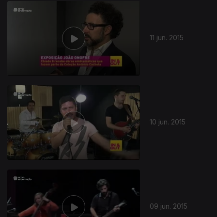
11 jun. 2015
10 jun. 2015
09 jun. 2015