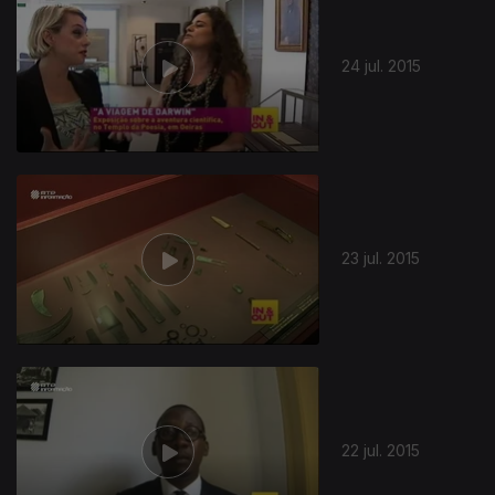
24 jul. 2015
23 jul. 2015
22 jul. 2015