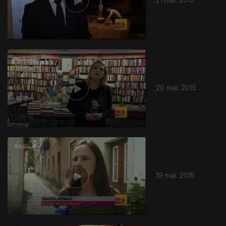
20 mai. 2015
19 mai. 2015