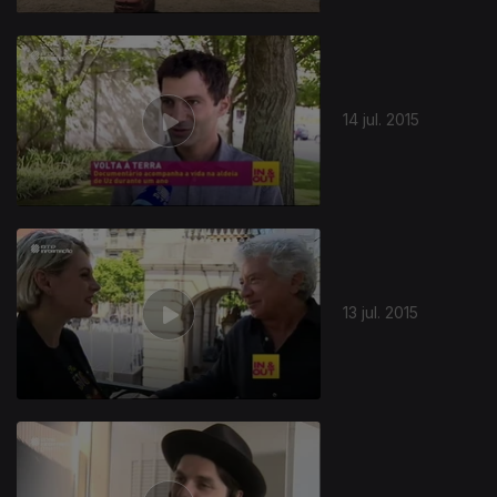
14 jul. 2015
13 jul. 2015
201141