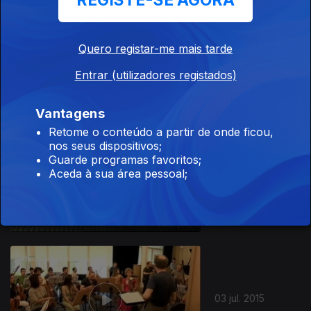
REGISTE-SE AGORA
Quero registar-me mais tarde
07 jul. 2015
Entrar (utilizadores registados)
Vantagens
Retome o conteúdo a partir de onde ficou,
nos seus dispositivos;
Guarde programas favoritos;
Aceda à sua área pessoal;
06 jul. 2015
03 jul. 2015