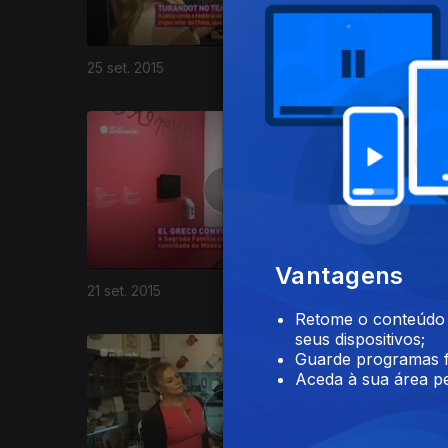
25 set. 2015
24 set. 20
206918
Vantagens
21 set. 2015
18 set. 20
Retome o conteúdo a
seus dispositivos;
Guarde programas f
Aceda à sua área pe