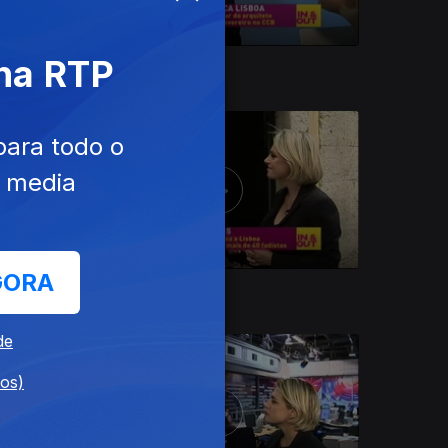
 na RTP
22 set. 2015
para todo o
e media
GORA
16 set. 2015
de
dos)