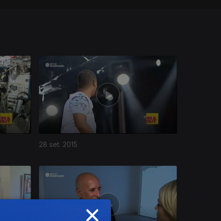
28 set. 2015
×