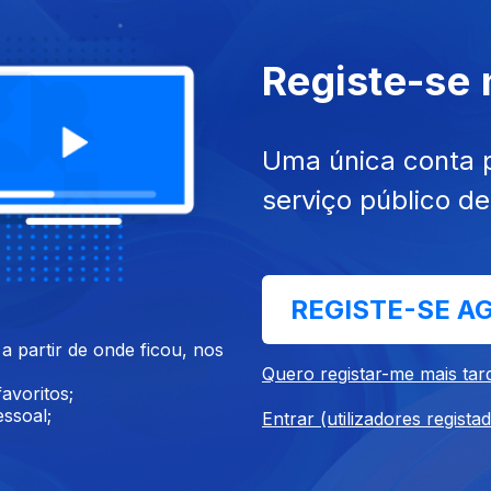
Registe-se
15
23 set. 2015
Uma única conta 
serviço público d
REGISTE-SE A
15
17 set. 2015
 partir de onde ficou, nos
Quero registar-me mais tar
avoritos;
ssoal;
Entrar (utilizadores regista