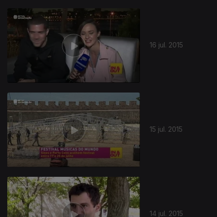
16 jul. 2015
15 jul. 2015
14 jul. 2015