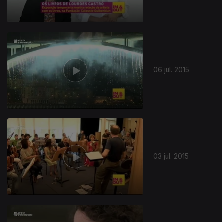
06 jul. 2015
03 jul. 2015