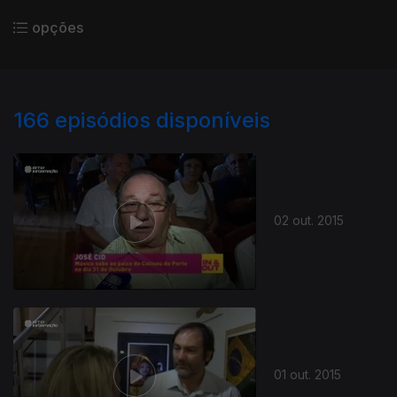
opções
166
episódios disponíveis
02 out. 2015
01 out. 2015