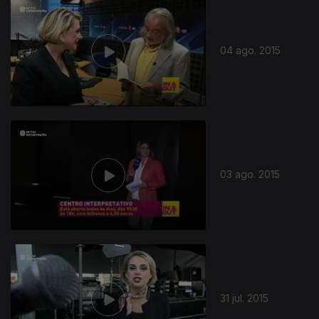
04 ago. 2015
03 ago. 2015
31 jul. 2015