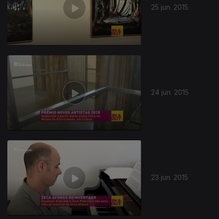
25 jun. 2015
199418
24 jun. 2015
23 jun. 2015