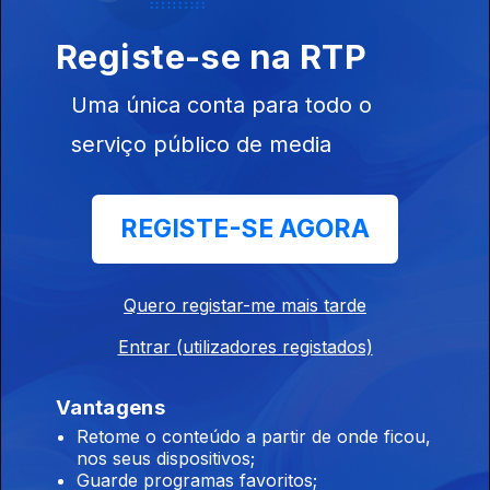
Registe-se na RTP
Uma única conta para todo o
23 jul. 2015
serviço público de media
REGISTE-SE AGORA
Quero registar-me mais tarde
22 jul. 2015
Entrar (utilizadores registados)
Vantagens
Retome o conteúdo a partir de onde ficou,
nos seus dispositivos;
Guarde programas favoritos;