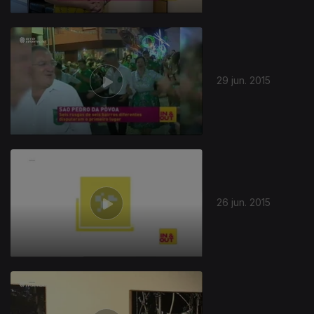
29 jun. 2015
26 jun. 2015