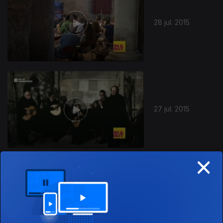
28 jul. 2015
27 jul. 2015
×
24 jul. 2015