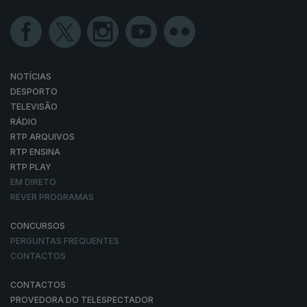
NOTÍCIAS
DESPORTO
TELEVISÃO
RÁDIO
RTP ARQUIVOS
RTP ENSINA
RTP PLAY
EM DIRETO
REVER PROGRAMAS
CONCURSOS
PERGUNTAS FREQUENTES
CONTACTOS
CONTACTOS
PROVEDORA DO TELESPECTADOR