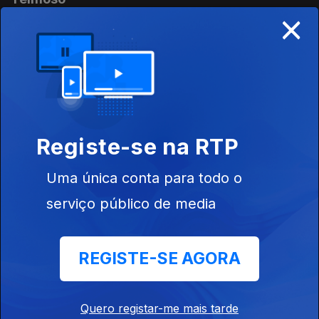
×
Ep. 142
23 jul. 2026
Fraude
Ep. 141
22 jul. 2026
Registe-se na RTP
Triagem
Uma única conta para todo o
Ep. 140
21 jul. 2026
serviço público de media
Sátira
REGISTE-SE AGORA
Ep. 139
20 jul. 2026
Quero registar-me mais tarde
Morfina