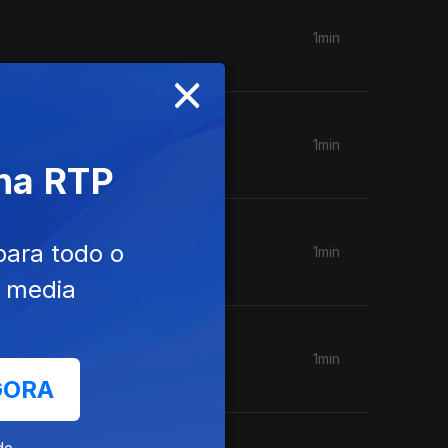
1min
×
1min
 na RTP
para todo o
1min
e media
1min
GORA
de