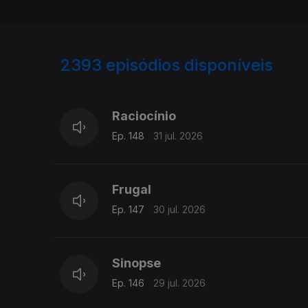
2393
episódios disponíveis
941411
938613
Raciocínio
Ep. 148
31 jul. 2026
Frugal
Ep. 147
30 jul. 2026
Sinopse
Ep. 146
29 jul. 2026