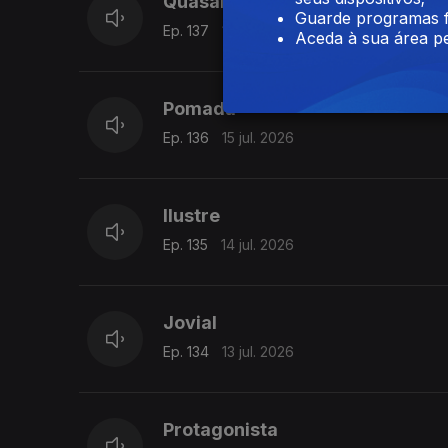
Quasar
Guarde programas f
Ep. 137
16 jul. 2026
Aceda à sua área pe
Pomada
Ep. 136
15 jul. 2026
Ilustre
Ep. 135
14 jul. 2026
Jovial
Ep. 134
13 jul. 2026
Protagonista