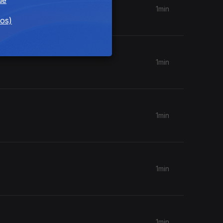
1min
dos)
1min
1min
1min
1min