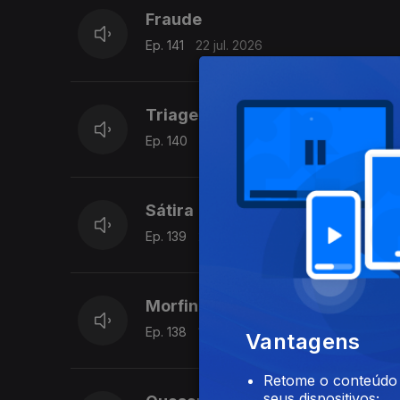
Fraude
Ep. 141
22 jul. 2026
Triagem
Ep. 140
21 jul. 2026
Sátira
Ep. 139
20 jul. 2026
Morfina
Ep. 138
17 jul. 2026
Vantagens
Retome o conteúdo a
seus dispositivos;