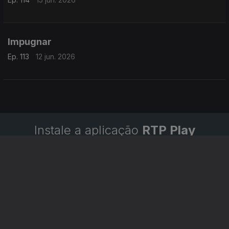
Impugnar
Ep. 113
12 jun. 2026
Instale a aplicação
RTP Play
Disponível para iOS, Android, Apple TV, Android TV e
CarPlay