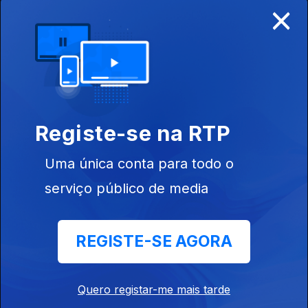
×
Ep. 130
07 jul. 2026
Fábula
Ep. 129
06 jul. 2026
Registe-se na RTP
Diamante
Uma única conta para todo o
Ep. 128
03 jul. 2026
serviço público de media
Superstição
REGISTE-SE AGORA
Ep. 127
02 jul. 2026
Quero registar-me mais tarde
Mosteiro