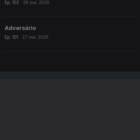
Ep. 102
28 mai. 2026
Adversário
Ep. 101
27 mai. 2026
Instale a aplicação
RTP Play
Disponível para iOS, Android, Apple TV, Android TV e
CarPlay