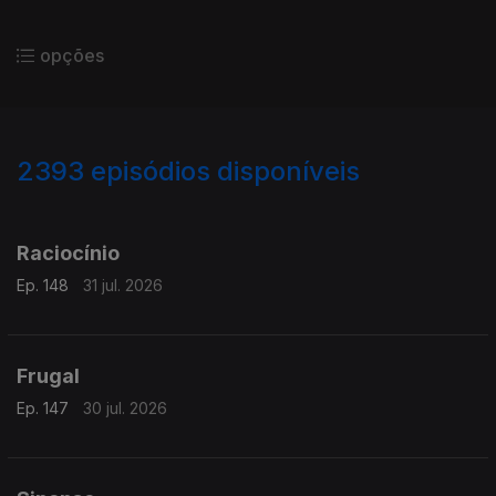
opções
2393
episódios disponíveis
941411
938613
934860
930764
Raciocínio
Ep. 148
31 jul. 2026
Frugal
Ep. 147
30 jul. 2026