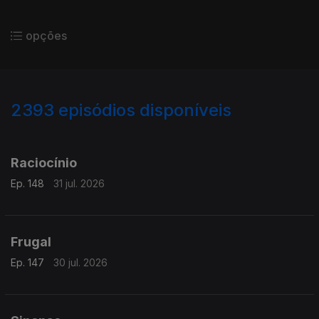
opções
2393
episódios disponíveis
941411
938613
934860
Raciocínio
Ep. 148
31 jul. 2026
Frugal
Ep. 147
30 jul. 2026