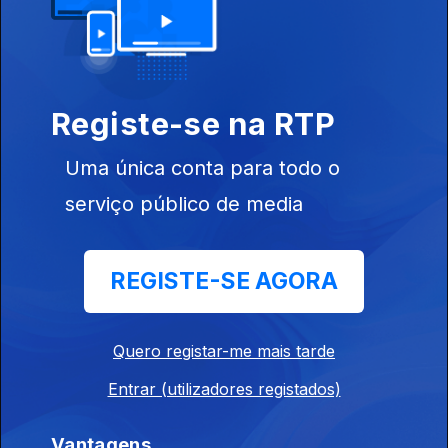
Ep. 130
07 jul. 2026
Fábula
Registe-se na RTP
Ep. 129
06 jul. 2026
Uma única conta para todo o
serviço público de media
Diamante
Ep. 128
03 jul. 2026
REGISTE-SE AGORA
Superstição
Ep. 127
02 jul. 2026
Quero registar-me mais tarde
Entrar (utilizadores registados)
Mosteiro
Vantagens