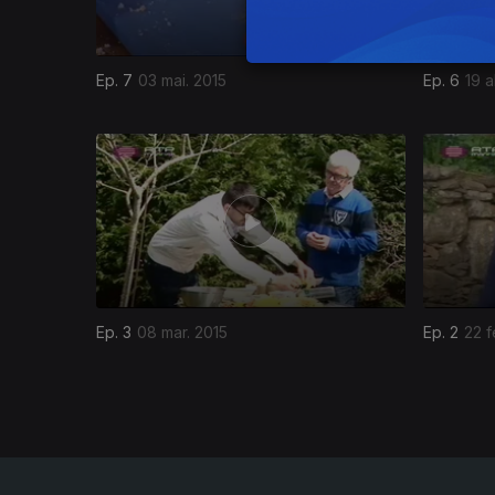
Ep. 7
03 mai. 2015
Ep. 6
19 a
185182
Ep. 3
08 mar. 2015
Ep. 2
22 f