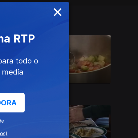
×
 na RTP
para todo o
e media
Ep. 8
17 mai. 2015
GORA
de
dos)