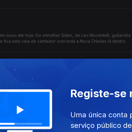
 ouviu até hoje. Em «Another Side», de Leo Nocentelli, guitarrista
e fica esta veia de cantautor com toda a Nova Orleães lá dentro.
e Time, Take Time»
om dores do coração, Courtney Barnett pôs a banda de lado, seren
enhada e mostra-nos um lado que não lhe conhecíamos. Vale a pe
Registe-se
É Que É»
Uma única conta 
Nome de guerra, Chico da Tina. O espalha-brasas do trap minhoto 
serviço público d
stalou no topo do mundo. Lá de cima, pergunta: «E agora como é q