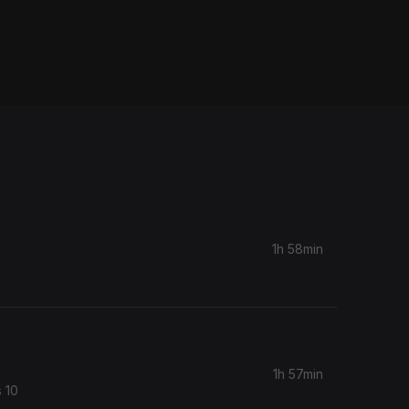
1h 58min
1h 57min
 10