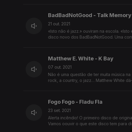
BadBadNotGood - Talk Memory
21 out. 2021
«Isto não é jazz.» ouviram na escola. «Isto
disco novo dos BadBadNotGood. Uma contí
Matthew E. White - K Bay
07 out. 2021
Não é uma questão de ter muita música na c
rock, a country, o jazz… Matthew White dá-
Fogo Fogo - Fladu Fla
23 set. 2021
Alerta incêndio! O primeiro disco de originais de Fogo Fogo é uma carta de amor e paixão incendiário ao Funaná.
Vamos oouvir o que este disco tem para d