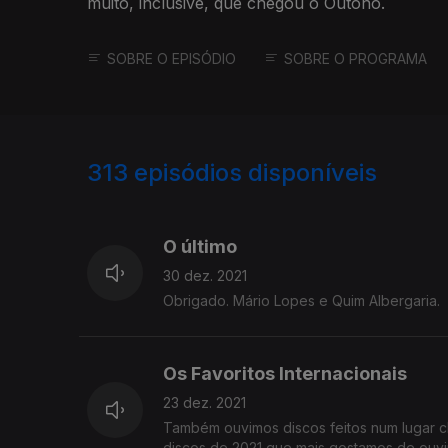
muito, inclusivé, que chegou o Outono.
SOBRE O EPISÓDIO
SOBRE O PROGRAMA
313
episódios disponíveis
574460
556573
O último
30 dez. 2021
Obrigado. Mário Lopes e Quim Albergaria.
Os Favoritos Internacionais
23 dez. 2021
Também ouvimos discos feitos num lugar ch
discos de 2021 que mais gostamos de ouvir