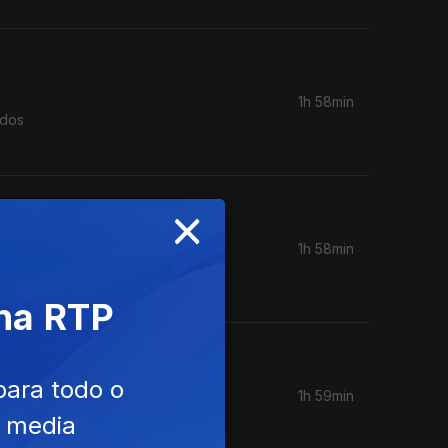
1h 58min
 dos
×
1h 58min
ou a
na
 na RTP
para todo o
1h 59min
é o
e media
ue é?».