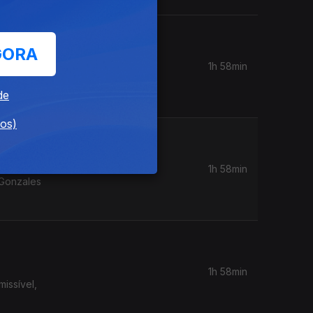
GORA
1h 58min
strada?
de
dos)
1h 58min
 Gonzales
1h 58min
issível,