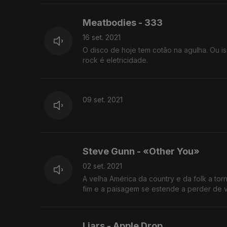
Meatbodies - 333
16 set. 2021
O disco de hoje tem cotão na agulha. Ou i
rock é eletricidade.
09 set. 2021
Steve Gunn - «Other You»
02 set. 2021
A velha América da country e da folk a tor
fim e a paisagem se estende a perder de vi
Liars - Apple Drop