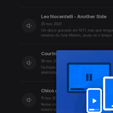
Leo Nocentelli - Another Side
25 nov. 2021
Um disco gravado em 1971, mas que ninguém
mestres do funk Meters, anula-se o tempo 
Courtney Barnett - «Things Tak
18 nov. 2021
Fechada em casa pela pandemia, a lidar c
eletricidade, carregou na canção bem des
descobri-lo.
Chico da Tina - «E Agora Como 
11 nov. 2021
Nome completo, Francisco da Concertina. 
músico que, desde Viana do Castelo, se in