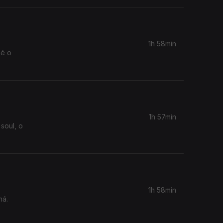
1h 58min
 é o
1h 57min
soul, o
1h 58min