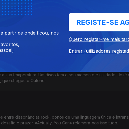
e Anymore
REGISTE-SE A
o e colarinho azul que sabe ouvir e cantar o chamamento da auto e
 partir de onde ficou, nos
ai desde Colónia à Califórnia? Então este é o seu disco.
Quero registar-me mais tar
avoritos;
ssoal;
Entrar (utilizadores regista
a sua temperatura. Um disco tem o seu momento e utilidade. José
vé, que chegou o Outono.
s entre dissonâncias rock, donos de uma linguagem única e intransm
desafio e prazer. «Actually, You Can» relembra-nos isso tudo.