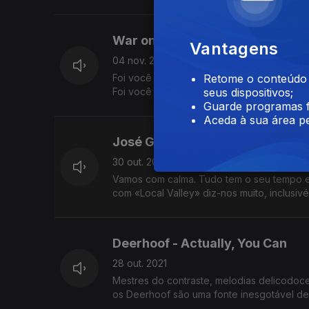
War on Drugs - I don't Live her
Vantagens
04 nov. 2021
Foi você que pediu rock de coração abert
Retome o conteúdo a
Foi você que sentiu que essa autoestrada v
seus dispositivos;
Guarde programas f
Aceda à sua área pe
José González - Local Valley
30 out. 2021
Vamos com calma. Tudo tem o seu tempo e 
com «Local Valley» diz-nos muito, inclusi
Deerhoof - Actually, You Can
28 out. 2021
Mestres do contraste, melodias delicodoce
os Deerhoof são uma fonte inesgotável de 