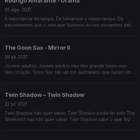
Rodrigo Amarante - Drama
05 ago. 2021
A importância do tempo. De tomarmos o nosso tempo. De
percebermos que o som que fazemos ao nos movermos pelo
tempo se chama ritmo. O disco novo do Rodrigo Amarante é
sobre isso. E é sobre isso também este Disco Disse.
The Goon Sax - Mirror II
29 jul. 2021
Jovens adultos. Jovens adultos não têm grande futuro mas
têm coração. Goon Sax são um trio australiano que fazem do
fuzz canção e da canção o formato perfeito para cantar e
contar o que é crescer em direção ao Apocalipse
Twin Shadow – Twin Shadow
22 jul. 2021
Twin Shadow não quer saber. Twin Shadow podia ter sido The
Weekend mas não quer saber. Twin Shadow sabe o que fez e
o que não conseguiu fazer e não quer saber disso também. É
tanto o que ele não quer saber.