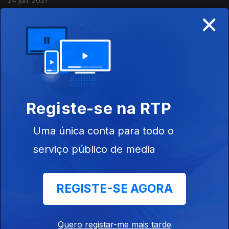
24 jun. 2021
×
Mdou Moctar - Afrique Victime
17 jun. 2021
Pedro Mafama - Por Este Rio Abaixo
Registe-se na RTP
10 jun. 2021
Uma única conta para todo o
serviço público de media
Sons of Kemet - Black to the Future
03 jun. 2021
REGISTE-SE AGORA
Rapaz Ego - Vida Dupla
Quero registar-me mais tarde
27 mai. 2021