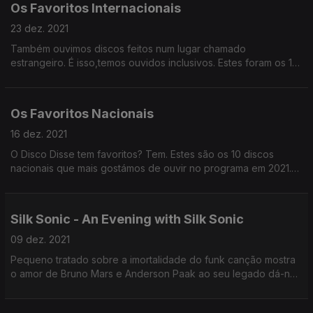
Os Favoritos Internacionais
23 dez. 2021
Também ouvimos discos feitos num lugar chamado
estrangeiro. É isso,temos ouvidos inclusivos. Estes foram os 10
discos de 2021 que mais gostamos de ouvir em bife.
Os Favoritos Nacionais
16 dez. 2021
O Disco Disse tem favoritos? Tem. Estes são os 10 discos
nacionais que mais gostámos de ouvir no programa em 2021.
Pronto, agora é lidar.
Silk Sonic - An Evening with Silk Sonic
09 dez. 2021
Pequeno tratado sobre a imortalidade do funk canção mostra
o amor de Bruno Mars e Anderson Paak ao seu legado dá-nos
um grande disco.