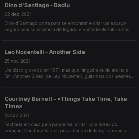
Dino d'Santiago - Badiu
02 dez. 2021
Dino d'Santiago canta para se encontrar e criar um espaço
seguro com consciência de legado e vontade de futuro. Em
«Badiu» encontrou isto tudo e em baiu encontramo-nos.
Leo Nocentelli - Another Side
25 nov. 2021
Um disco gravado em 1971, mas que ninguém ouviu até hoje.
Em «Another Side», de Leo Nocentelli, guitarrista dos mestres
do funk Meters, anula-se o tempo e fica esta veia de cantautor
com toda a Nova Orleães lá dentro.
Courtney Barnett - «Things Take Time, Take
Time»
18 nov. 2021
Fechada em casa pela pandemia, a lidar com dores do
coração, Courtney Barnett pôs a banda de lado, serenou a
eletricidade, carregou na canção bem desenhada e mostra-