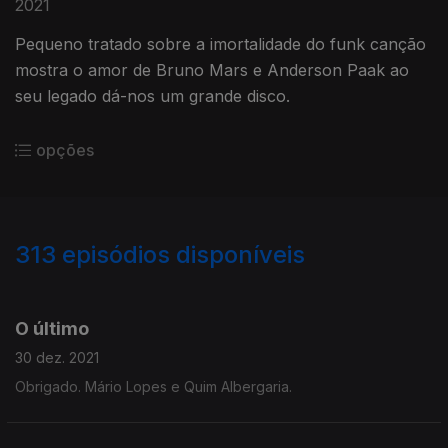
2021
Pequeno tratado sobre a imortalidade do funk canção
mostra o amor de Bruno Mars e Anderson Paak ao
seu legado dá-nos um grande disco.
opções
313
episódios disponíveis
574460
556573
535895
517717
499227
O último
30 dez. 2021
Obrigado. Mário Lopes e Quim Albergaria.