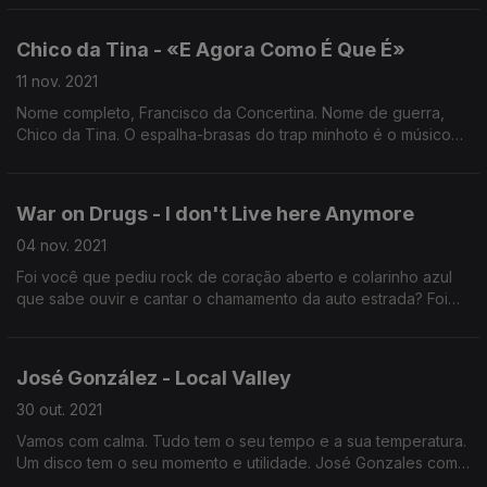
nos um lado que não lhe conhecíamos. Vale a pena descobri-
lo.
Chico da Tina - «E Agora Como É Que É»
11 nov. 2021
Nome completo, Francisco da Concertina. Nome de guerra,
Chico da Tina. O espalha-brasas do trap minhoto é o músico
que, desde Viana do Castelo, se instalou no topo do mundo.
Lá de cima, pergunta: «E agora como é que é?».
War on Drugs - I don't Live here Anymore
04 nov. 2021
Foi você que pediu rock de coração aberto e colarinho azul
que sabe ouvir e cantar o chamamento da auto estrada? Foi
você que sentiu que essa autoestrada vai desde Colónia à
Califórnia? Então este é o seu disco.
José González - Local Valley
30 out. 2021
Vamos com calma. Tudo tem o seu tempo e a sua temperatura.
Um disco tem o seu momento e utilidade. José Gonzales com
«Local Valley» diz-nos muito, inclusivé, que chegou o Outono.