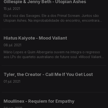
Gillespie & Jenny Beth - Utopian Ashes
15 jul. 2021
Ela é voz das Savages. Ele a dos Primal Scream. Juntos são
Utopian Ashes. Na improbabilidade do encontro, encontraram
uma forma de fazer um disco de duetos sobre amor, divórcio
e fim do mundo.
Hiatus Kaiyote - Mood Valiant
08 jul. 2021
Mário Lopes e Quim Albergaria ouvem na íntegra o regresso
aos LPs do quarteto australiano de future soul. «Mood Valiant»
dos Hiatus Kaiyote é o disco que diz tudo no Disco Disse
Tyler, the Creator - Call Me If You Get Lost
01 jul. 2021
Moullinex - Requiem for Empathy