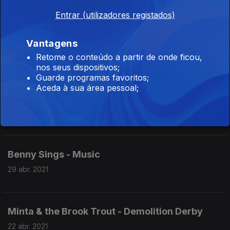
Entrar (utilizadores registados)
St. Vincent - Daddy's Home
Vantagens
20 mai. 2021
Retome o conteúdo a partir de onde ficou,
nos seus dispositivos;
Guarde programas favoritos;
Aceda à sua área pessoal;
Jasmim - Acordado ou a Sonhar
06 mai. 2021
Benny Sings - Music
29 abr. 2021
Minta & the Brook Trout - Demolition Derby
22 abr. 2021