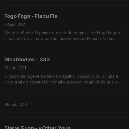
rock, a country, o jazz… Matthew White dá-nos um álbum
inteiro. A melhor forma de agradecer é ouvi-lo.
Fogo Fogo - Fladu Fla
23 set. 2021
Alerta incêndio! O primeiro disco de originais de Fogo Fogo é
uma carta de amor e paixão incendiário ao Funaná. Vamos
oouvir o que este disco tem para dizer com fatos de amianto,
por uma questão de segurança.
Meatbodies - 333
16 set. 2021
O disco de hoje tem cotão na agulha. Ou isso o ou o Fuzz é
um portal de expansão mental e a prova inegável de que o
rock é eletricidade.
09 set. 2021
Steve Gunn - «Other You»