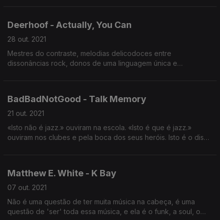
Deerhoof - Actually, You Can
28 out. 2021
Mestres do contraste, melodias delicodoces entre
dissonâncias rock, donos de uma linguagem única e
intransmissível, os Deerhoof são uma fonte inesgotável de
desafio e prazer. «Actually, You Can» relembra-nos isso tudo.
BadBadNotGood - Talk Memory
21 out. 2021
«Isto não é jazz.» ouviram na escola. «Isto é que é jazz.»
ouviram nos clubes e pela boca dos seus heróis. Isto é o disco
novo dos BadBadNotGood. Uma contínua expansão dos
pontos de relação entre hip-hop e jazz.
Matthew E. White - K Bay
07 out. 2021
Não é uma questão de ter muita música na cabeça, é uma
questão de 'ser' toda essa música, e ela é o funk, a soul, o