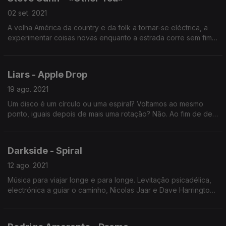
02 set. 2021
A velha América da country e da folk a tornar-se eléctrica, a
experimentar coisas novas enquanto a estrada corre sem fim e
a paisagem se estende a perder de vista. Steve Gunn,
cantautor de guita
Liars - Apple Drop
19 ago. 2021
Um disco é um círculo ou uma espiral? Voltamos ao mesmo
ponto, iguais depois de mais uma rotação? Não. Ao fim de dez
discos os Liars não são os mesmos, porque a música não
muda - a música é mudança.
Darkside - Spiral
12 ago. 2021
Música para viajar longe e para longe. Levitação psicadélica,
electrónica a guiar o caminho, Nicolas Jaar e Dave Harrington
a levarem-nos novamente. Ponham o capacete de astronauta
e sigam-nos até eles.