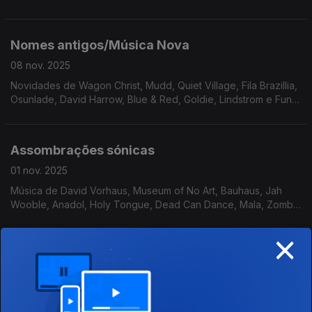
Parrish, Loopless, Danifox ...
Nomes antigos/Música Nova
08 nov. 2025
Novidades de Wagon Christ, Mudd, Quiet Village, Fila Brazillia,
Osunlade, David Harrow, Blue & Red, Goldie, Lindstrom e Funki
Porcini
Assombrações sónicas
01 nov. 2025
Música de David Vorhaus, Museum of No Art, Bauhaus, Jah
Wooble, Anadol, Holy Tongue, Dead Can Dance, Mala, Zomby
...
×
Entre a placidez e o dub techno
25 out. 2025
Música de Funcionário, Molero, Kenny Dope + Róisin Murphy,
C3D-E & Hashman Deejay, Luomo, Hugo Barão, ....