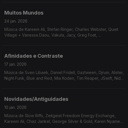
Sarathy Korwar, ...
Muitos Mundos
24 jan. 2026
Música de Kareem Ali, Stefan Ringer, Charles Webster, Quiet
Village + Vanessa Daou, Vakula, Jacy, Greg Foat, ...
Afinidades e Contraste
17 jan. 2026
Música de Sven Libaek, Daniel Fridell, Gaztween, Djrum, Alister,
Night Funk, Blue and Red, Mia Koden, Tim Reaper, JSwift, Nídia
+ Valentina, Holy Tongue + Shackleton, Mount Analogue
Novidades/Antiguidades
10 jan. 2026
Música de Slow Riffs, Zeitgeist Freedom Energy Exchange,
Kareem Ali, Chaz Jankel, George Silver & Gold, Karen Nyame
KG, Wino E, PLO Man