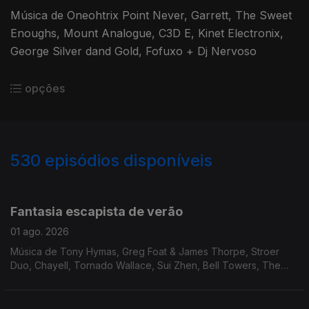
Música de Oneohtrix Point Never, Garrett, The Sweet
Enoughs, Mount Analogue, C3D E, Kinet Electronix,
George Silver dand Gold, Fofuxo + Dj Nervoso
opções
530
episódios disponíveis
920623
902760
885906
856723
833312
811998
789912
Fantasia escapista de verão
01 ago. 2026
Música de Tony Hymas, Greg Foat & James Thorpe, Stroer
Duo, Chayell, Tornado Wallace, Sui Zhen, Bell Towers, The
Keyboys, Alek Lee, Andras Fox, Ramzi, Sensible Soccers, Prins
Thomas