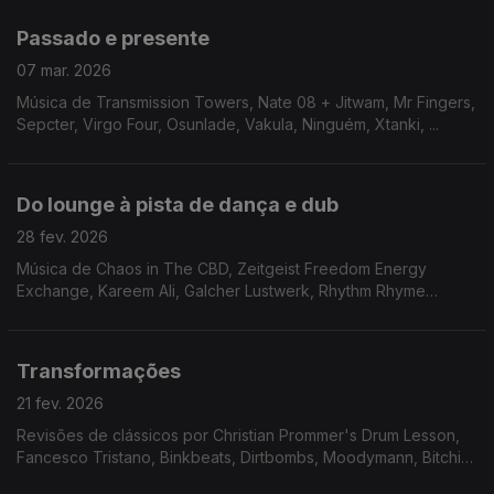
Passado e presente
07 mar. 2026
Música de Transmission Towers, Nate 08 + Jitwam, Mr Fingers,
Sepcter, Virgo Four, Osunlade, Vakula, Ninguém, Xtanki, ...
Do lounge à pista de dança e dub
28 fev. 2026
Música de Chaos in The CBD, Zeitgeist Freedom Energy
Exchange, Kareem Ali, Galcher Lustwerk, Rhythm Rhyme
Revolution, George Silver & Gold, Moreno Ácido, Kaspar, V/Z,
Roisin Murphy, ...
Transformações
21 fev. 2026
Revisões de clássicos por Christian Prommer's Drum Lesson,
Fancesco Tristano, Binkbeats, Dirtbombs, Moodymann, Bitchin
Bajas, George Silver & Gold, Me & U ...