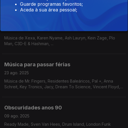
Vanessa Daou e Storm Queen + Avalon Emerson. Música de
Guarde programas favoritos;
Metro Area, Au Suisse, Darshan Jesrani ...
Aceda à sua área pessoal;
Muitos Mundos
13 set. 2025
Música de Xexa, Karen Nyame, Ash Lauryn, Kein Zage, Plo
Man, C3D-E & Hashman, ...
Música para passar férias
23 ago. 2025
Música de Mr. Fingers, Residentes Baleáricos, Pal +, Anna
Schreit, Key Tronics, Jacy, Dream To Science, Vincent Floyd,
Philip Michael Thomas, Janet Kay, ...
Obscuridades anos 90
09 ago. 2025
Ready Made, Sven Van Hees, Drum Island, London Funk