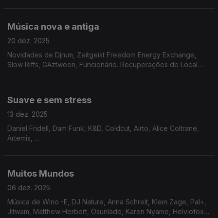
Império Pacífico, Bruno Pernadas
Música nova e antiga
20 dez. 2025
Novidades de Djrum, Zeitgeist Freedom Energy Exchange,
Slow Riffs, GAztween, Funcionário. Recuperações de Local
Artist, Kinet Electronix, Roisin Murphy
Suave e sem stress
13 dez. 2025
Daniel Fridell, Dam Funk, K&D, Coldcut, Airto, Alice Coltrane,
Artemis, ...
Muitos Mundos
06 dez. 2025
Música de Wino -E, DJ Nature, Anna Schreit, Klein Zage, Pal+,
Jitwam, Matthew Herbert, Osunlade, Karen Nyame, Helviofox,