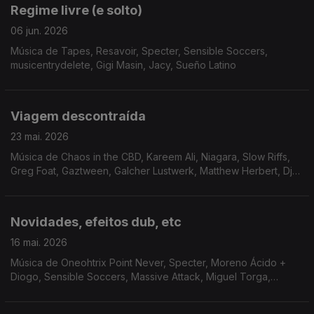
Regime livre (e solto)
06 jun. 2026
Música de Tapes, Resavoir, Specter, Sensible Soccers,
musicentrydelete, Gigi Masin, Jacy, Sueño Latino
Viagem descontraída
23 mai. 2026
Música de Chaos in the CBD, Kareem Ali, Niagara, Slow Riffs,
Greg Foat, Gaztween, Galcher Lustwerk, Matthew Herbert, Dj
Sotofett + Gilb'r, Sabaturin, Wino E, PLO Man
Novidades, efeitos dub, etc
16 mai. 2026
Música de Oneohtrix Point Never, Specter, Moreno Ácido +
Diogo, Sensible Soccers, Massive Attack, Miguel Torga,
Shcuro + Vil, Kaspar, George Silver and Gold