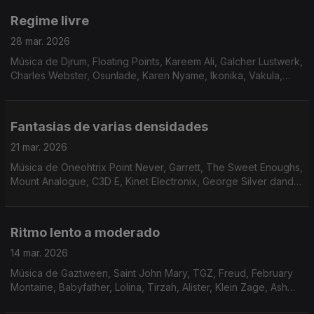
Regime livre
28 mar. 2026
Música de Djrum, Floating Points, Kareem Ali, Galcher Lustwerk,
Charles Webster, Osunlade, Karen Nyame, Ikonika, Vakula,
Wino E, Holy Tongue + Shackleton
Fantasias de varias densidades
21 mar. 2026
Música de Oneohtrix Point Never, Garrett, The Sweet Enoughs,
Mount Analogue, C3D E, Kinet Electronix, George Silver dand
Gold, Fofuxo + Dj Nervoso
Ritmo lento a moderado
14 mar. 2026
Música de Gaztween, Saint John Mary, TGZ, Freud, February
Montaine, Babyfather, Lolina, Tirzah, Alister, Klein Zage, Ash
Lauryn, Dj Nature, Specter.