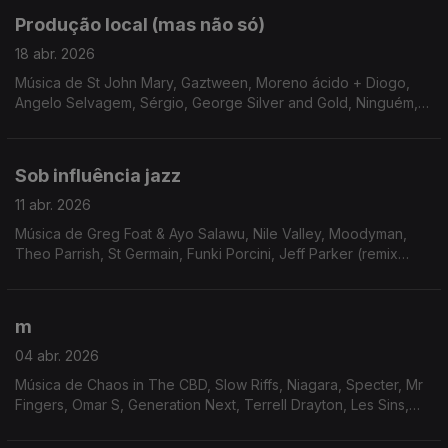
Produção local (mas não só)
18 abr. 2026
Música de St John Mary, Gaztween, Moreno ácido + Diogo,
Angelo Selvagem, Sérgio, George Silver and Gold, Ninguém,
Xtanki, Anar Band + E.M e Castro. Karen Nyame Kg + Ronni,
Mia Koden, ...
Sob influência jazz
11 abr. 2026
Música de Greg Foat & Ayo Salawu, Nile Valley, Moodyman,
Theo Parrish, St Germain, Funki Porcini, Jeff Parker (remix
Diogo), Bitchin Bajas, ...
m
04 abr. 2026
Música de Chaos in The CBD, Slow Riffs, Niagara, Specter, Mr
Fingers, Omar S, Generation Next, Terrell Drayton, Les Sins,
C3D E