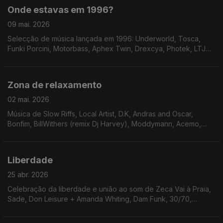
Onde estavas em 1996?
09 mai. 2026
Selecção de música lançada em 1996: Underworld, Tosca,
Funki Porcini, Motorbass, Aphex Twin, Drexcya, Photek, LTJ
Bukem, Herbert, Dj Shadow
Zona de relaxamento
02 mai. 2026
Música de Slow Riffs, Local Artist, D.K, Andras and Oscar,
Bonfim, BillWithers (remix Dj Harvey), Moddymann, Acemo,
CeD-E + Hasman, Garrett
Liberdade
25 abr. 2026
Celebração da liberdade e união ao som de Zeca Vai à Praia,
Sade, Don Leisure + Amanda Whiting, Dam Funk, 30/70,
Paradise Inc, Eric Maltz, Jovonn, Primal Scream, George
Michael