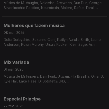
Música de M. Vaughn, Nelembe, Arctween, Dun Dun, George
Silver,Império Pacífico, Neurotoxin, Molero, Rafael Toral, ...
Mulheres que fazem música
08 mar. 2025
Delia Derbyshire, Suzanne Ciani, Kaitlyn Aurelia Smith, Laurie
Anderson, Roisin Murphy, Ursula Rucker, Klein Zage, Ash
Lauryn, K Hand, Paula Tape , Nídia + Valentina, Klin Klop ...
Mix variada
01 mar. 2025
Música de Mr Fingers, Dam Funk, Jitwam, Fila Brazillia, Omar S,
Kyle Hall, Lake Haze, Dj Sotofett& LNS, ...
Especial Principe
22 fev. 2025