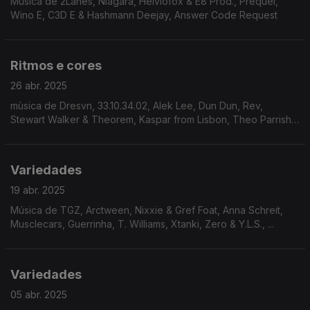
Música de 2Lanes, Niagara, Helviofox & E8 Prod., Prequel,
Wino E, C3D E & Hashmann Deejay, Answer Code Request
Ritmos e cores
26 abr. 2025
mùsica de Dresvn, 33.10.34.02, Alek Lee, Dun Dun, Rev,
Stewart Walker & Theorem, Kaspar from Lisbon, Theo Parrish,
...
Variedades
19 abr. 2025
Música de TGZ, Arctween, Nixxie & Gref Foat, Anna Schreit,
Musclecars, Guerrinha, T. Williams, Xtanki, Zero & Y.L.S., ...
Variedades
05 abr. 2025