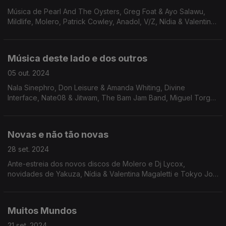
Música de Pearl And The Oysters, Greg Foat & Ayo Salawu,
Mildlife, Molero, Patrick Cowley, Anadol, V/Z, Nídia & Valentina,
Sanaturin, Rafael Toral
Música deste lado e dos outros
05 out. 2024
Nala Sinephro, Don Leisure & Amanda Whiting, Divine
Interface, Nate08 & Jitwam, The Bam Jam Band, Miguel Torga,
Angelo Selvagem ...
Novas e não tão novas
28 set. 2024
Ante-estreia dos novos discos de Molero e Dj Lycox,
novidades de Yakuza, Nídia & Valentina Magaletti e Tokyo Joe
Orchestra. Ainda Space Ghost, Joey G II & Klein Zage, Rafael
Toral ...
Muitos Mundos
21 set. 2024