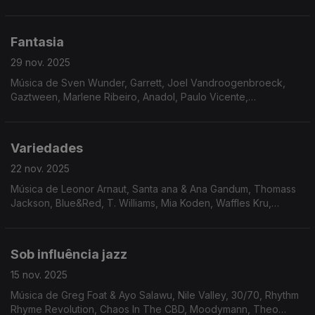
Oito Oito
Fantasia
29 nov. 2025
Música de Sven Wunder, Garrett, Joel Vandroogenbroeck,
Gaztween, Marlene Ribeiro, Anadol, Paulo Vicente,
Funcionário, Bitchin Bajas, ...
Variedades
22 nov. 2025
Música de Leonor Arnaut, Santa ana & Ana Gandum, Thomass
Jackson, Blue&Red, T. Williams, Mia Koden, Waffles Kru,
Kaspar, DJ Narciso, Osunlade, David Harrow, ...
Sob influência jazz
15 nov. 2025
Música de Greg Foat & Ayo Salawu, Nile Valley, 30/70, Rhythm
Rhyme Revolution, Chaos In The CBD, Moodymann, Theo