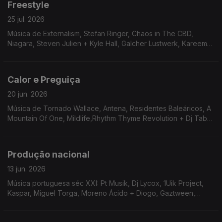
Freestyle
25 jul. 2026
Música de Externalism, Stefan Ringer, Chaos in The CBD,
Niagara, Steven Julien + Kyle Hall, Galcher Lustwerk, Kareem
Ali, Gigi FM, Mia Koden, T. Wlliams, Jeff Parker, JSwift + 911
Request, PLO Man
Calor e Preguiça
20 jun. 2026
Música de Tornado Wallace, Antena, Residentes Baleáricos, A
Mountain Of One, Mildlife,Rhythm Thyme Revolution + Dj Tabu,
Karen Nyame KG + Ronnie Loco, Nuno Beat, Marcellus Pittman
Produção nacional
13 jun. 2026
Música portuguesa séc XXI: Pt Musik, Dj Lycox, 1Uik Project,
Kaspar, Miguel Torga, Moreno Ácido + Diogo, Gaztween,
George Silver & Gold, Império Pacífico, Lake Haze, JSwift + 911
Request, Telectu, Funcionário