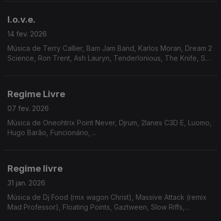
l.o.v.e.
14 fev. 2026
Música de Terry Callier, Bam Jam Band, Karlos Moran, Dream 2
Science, Ron Trent, Ash Lauryn, Tenderlonious, The Knife, Sun
Ra, ...
Regime Livre
07 fev. 2026
Música de Oneohtrix Point Never, Djrum, 2lanes C3D E, Luomo,
Hugo Barão, Funcionário, ...
Regime livre
31 jan. 2026
Música de Dj Food (rmx wagon Christ), Massive Attack (remix
Mad Professor), Floating Points, Gaztween, Slow Riffs,
Musicentrydelete, Pender Street Steppers, Ramzi, Wino E,