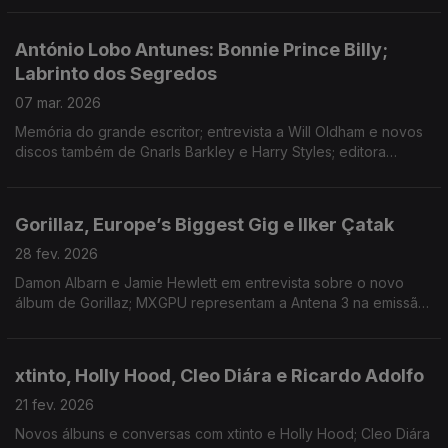
Bruna Dantas Lobato.
António Lobo Antunes: Bonnie Prince Billy;
Labrinto dos Segredos
07 mar. 2026
Memória do grande escritor; entrevista a Will Oldham e novos
discos também de Gnarls Barkley e Harry Styles; editora
Príncipe com ecos de 2006; romance passado em Lisboa;
Festival Periferias; Primitive Reason ao vivo.
Gorillaz, Europe’s Biggest Gig e Ilker Çatak
28 fev. 2026
Damon Albarn e Jamie Hewlett em entrevista sobre o novo
álbum de Gorillaz; MXGPU representam a Antena 3 na emissão
que junta cinco estações de rádio europeias; «Cartas
Amarelas» foi o grande vencedor da Berlinale.
xtinto, Holly Hood, Cleo Diára e Ricardo Adolfo
21 fev. 2026
Novos álbuns e conversas com xtinto e Holly Hood; Cleo Diára