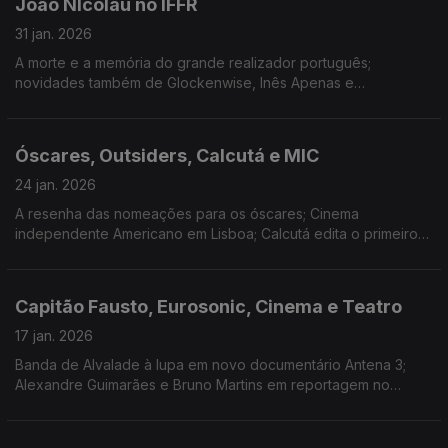
João NIcolau no IFFR
31 jan. 2026
A morte e a memória do grande realizador português;
novidades também de Glockenwise, Inês Apenas e
Stereossauro; "A Providência e a Guitarra" abre Roterdão; a
estreia de Valor Sentimental; Salgado Fest e Música Discreta.
Óscares, Outsiders, Calcutá e MIC
24 jan. 2026
A resenha das nomeações para os óscares; Cinema
independente Americano em Lisboa; Calcutá edita o primeiro
longa-duração "Soon After Dawn"; Blue House abre
candidaturas para programa de apoio a músicos emergentes.
Capitão Fausto, Eurosonic, Cinema e Teatro
17 jan. 2026
Banda de Alvalade à lupa em novo documentário Antena 3;
Alexandre Guimarães e Bruno Martins em reportagem no
Eurosonic; Entrevista a Hasad Hadi, realizador de "O Bolo do
Presidente"; A nova peça de Marco Martins.