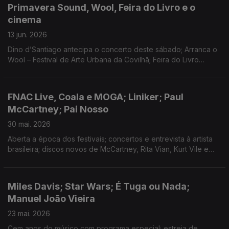
Primavera Sound, Wool, Feira do Livro e o
cinema
13 jun. 2026
Dino d’Santiago antecipa o concerto deste sábado; Arranca o
Wool – Festival de Arte Urbana da Covilhã; Feira do Livro
termina este fim-de-semana; Os novos filmes de Spielberg,
João Nuno Pinto e Simón Mesa Soto.
FNAC Live, Coala e MOGA; Liniker; Paul
McCartney; Pai Nosso
30 mai. 2026
Aberta a época dos festivais; concertos e entrevista à artista
brasileira; discos novos de McCartney, Rita Vian, Kurt Vile e
Digitalism; séries "Adónis" e "Novas Narrativas de Caça"; João
Pedro Vala premiado nos EUA.
Miles Davis; Star Wars; É Tuga ou Nada;
Manuel João Vieira
23 mai. 2026
Cem anos do músico com programa especial; estreia de