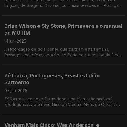
Língua", de Gregório Duvivier, com mais sessões em Portugal;
o novo EP do produtor Vanyfox; o documentário sobre Shane
MacGowan; e "Amor de Perdição" no teatro.
Brian Wilson e Sly Stone, Primavera e o manual
da MUTIM
14 jun. 2025
A recordação de dois ícones que partiram esta semana;
Passagem pelo Primavera Sound Porto com a equipa da 3 no
local; Associação MUTIM lança manual de boas práticas no
audiovisual.
Zé Ibarra, Portugueses, Beast e Julião
Sarmento
07 jun. 2025
Zé Ibarra lança novo álbum depois de digressão nacional;
«Portugueses» é o novo filme de Vicente Alves do Ó; Beast
leva cinema da Europa Central e de Leste ao Porto; Já se
pode visitar o Pavilhão Julião Sarmento.
Venham Mais Cinco; Wes Anderson, e