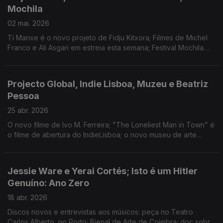
Mochila
02 mai. 2026
Ti Manxe é o novo projeto de Fidju Kitxora; Filmes de Michel
Franco e Ali Asgari em estreia esta semana; Festival Mochila
leva, até 11 de maio, teatro, música e muito mais até Faro.
Projecto Global, Indie Lisboa, Muzeu e Beatriz
Pessoa
25 abr. 2026
O novo filme de Ivo M. Ferreira; "The Loneliest Man in Town" é
o filme de abertura do IndieLisboa; o novo museu de arte
contemporânea de Braga; Beatriz Pessoa canta a Liberdade
no CCB, em Lisboa.
Jessie Ware e Yerai Cortés; Isto é um Hitler
Genuíno: Ano Zero
18 abr. 2026
Discos novos e entrevistas aos músicos: peça no Teatro
Carlos Alberto, no Porto; Bienal de Arte de Coimbra; doc sobre