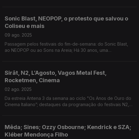
encerramento do Periferias, em Marvão; Os 80 anos de Wim
Wenders.
Sonic Blast, NEOPOP, o protesto que salvou o
Coliseu e mais
09 ago. 2025
Passagem pelos festivais do fim-de-semana: do Sonic Blast,
ao NEOPOP ou ao Sons na Areia; Há 30 anos, uma
manifestação evitou a venda do Coliseu do Porto; Maureen
Fazendeiro na competição do Festival de Locarno.
Sirât, N2, L’Agosto, Vagos Metal Fest,
Rocketmen, Cinema
02 ago. 2025
Da estreia Antena 3 da semana ao ciclo "Os Anos de Ouro do
Cinema Italiano”; destaques da programação do festivais N2,
L’Agosto, Vagos Metal Fest; exposição "Onde Estavas em 77?";
música nova de Idles, Chappell Roan…
Mêda; Sines; Ozzy Osbourne; Kendrick e SZA;
Kléber Mendonça Filho