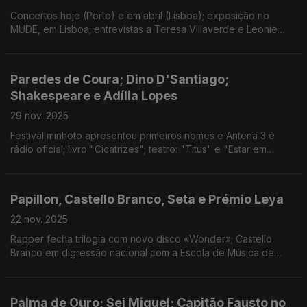
Concertos hoje (Porto) e em abril (Lisboa); exposição no
MUDE, em Lisboa; entrevistas a Teresa Villaverde e Leonie
Benesch; resultados da residência de First Breath After Coma
e Salvador Sobral
Paredes de Coura; Dino D'Santiago;
Shakespeare e Adília Lopes
29 nov. 2025
Festival minhoto apresentou primeiros nomes e Antena 3 é
rádio oficial; livro "Cicatrizes"; teatro: "Titus" e "Estar em
Casa"; concertos de Tim Bernardes e Juntos por Gaza; "As
Estações" e final do Porto Post Doc.
Papillon, Castello Branco, Seta e Prémio Leya
22 nov. 2025
Rapper fecha trilogia com novo disco «Wonder»; Castello
Branco em digressão nacional com a Escola de Música de
Espinho; Curta de Francisco Botelho em estreia mundial; Carla
Pais vence Prémio Leya 2025.
Palma de Ouro; Sei Miguel; Capitão Fausto no