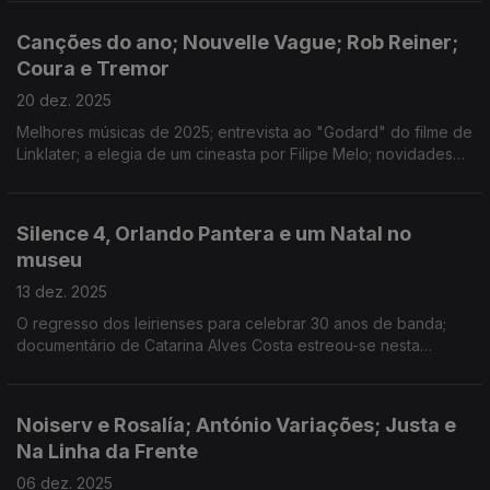
Suplicantes", encenada por Sara Barros Leitão.
Canções do ano; Nouvelle Vague; Rob Reiner;
Coura e Tremor
20 dez. 2025
Melhores músicas de 2025; entrevista ao "Godard" do filme de
Linklater; a elegia de um cineasta por Filipe Melo; novidades
do Alto Minho, Açores e Roterdão; consoada atribulada em
"Carne"; disco novo de Bloom;
Silence 4, Orlando Pantera e um Natal no
museu
13 dez. 2025
O regresso dos leirienses para celebrar 30 anos de banda;
documentário de Catarina Alves Costa estreou-se nesta
semana nos cinemas; os planos de Natal do Museu Nacional
Machado de Castro.
Noiserv e Rosalía; António Variações; Justa e
Na Linha da Frente
06 dez. 2025