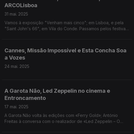
ARCOLisboa
31 mai. 2025
Vamos à exposição "Venham mais cinco"; em Lisboa, e pela
"Saint John's 66", em Vila do Conde. Passamos pelos festivais
do fim de semana; conhecemos o novo filme de Wes
Anderson, e passamos pela ARCOLisboa.
Cannes, Missão Impossível e Esta Concha Soa
a Vozes
24 mai. 2025
A Garota Não, Led Zeppelin no cinema e
Entroncamento
17 mai. 2025
A Garota Não volta às edições com «Ferry Gold»; António
Freitas à conversa com o realizador de «Led Zeppelin – O
Nascimento de Uma Lenda»; Teresa Vieira em Cannes sobre
«Entroncamento», de Pedro Cabeleira.