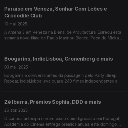
Paraíso em Veneza, Sonhar Com Leões e
Crocodile Club
10 mai. 2025
A Antena 3 em Veneza na Bienal de Arquitectura; Estreou esta
semana novo filme de Paolo Marinou-Blanco; Peça de Mickaël
de Oliveira no Teatro Nacional São João.
Boogarins, IndieLisboa, Cronenberg e mais
03 mai. 2025
Boogarins à conversa antes da passagem pelo Party Sleep
Repeat; IndieLisboa leva quase 240 filmes independentes à
cidade; «As Mortalhas» é o novo filme de David Cronenberg.
Zé Ibarra, Prémios Sophia, DDD e mais
26 abr. 2025
O carioca antecipa o novo disco com digressão em Portugal;
Academia do Cinema entrega prémios anuais este domingo;