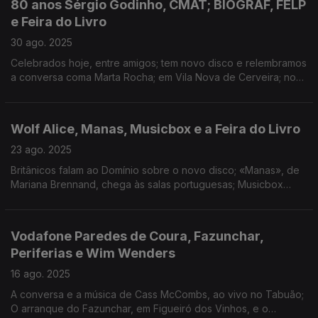
80 anos Sérgio Godinho, CMAT; BIOGRAF, FELP
e Feira do Livro
30 ago. 2025
Celebrados hoje, entre amigos; tem novo disco e relembramos
a conversa coma Marta Rocha; em Vila Nova de Cerveira; nova
série da RTP; do Porto continua a homenagear Sérgio
Godinho.
Wolf Alice, Manas, Musicbox e a Feira do Livro
23 ago. 2025
Britânicos falam ao Domínio sobre o novo disco; «Manas», de
Mariana Brennand, chega às salas portuguesas; Musicbox
fecha portas em setembro; Feira do Livro do Porto arranca e
homenageia Sérgio Godinho.
Vodafone Paredes de Coura, Fazunchar,
Periferias e Wim Wenders
16 ago. 2025
A conversa e a música de Cass McCombs, ao vivo no Tabuão;
O arranque do Fazunchar, em Figueiró dos Vinhos, e o