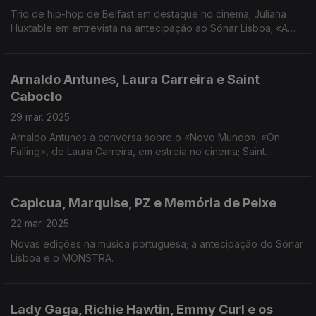
Trio de hip-hop de Belfast em destaque no cinema; Juliana
Huxtable em entrevista na antecipação ao Sónar Lisboa; «A
Fábrica das Sombras» é o tema do Solo Show da Bienal de
Arte Contemporânea de Coimbra.
Arnaldo Antunes, Laura Carreira e Saint
Caboclo
29 mar. 2025
Arnaldo Antunes à conversa sobre o «Novo Mundo»; «On
Falling», de Laura Carreira, em estreia no cinema; Saint
Caboclo traz takeover da Dengo Club ao Sónar Lisboa; D.
Maria II recebe peça que parte da obra de Camões.
Capicua, Marquise, PZ e Memória de Peixe
22 mar. 2025
Novas edições na música portuguesa; a antecipação do Sónar
Lisboa e o MONSTRA.
Lady Gaga, Richie Hawtin, Emmy Curl e os