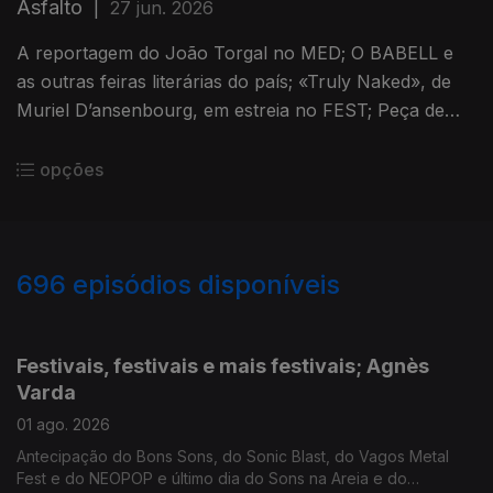
Asfalto
|
27 jun. 2026
A reportagem do João Torgal no MED; O BABELL e
as outras feiras literárias do país; «Truly Naked», de
Muriel D’ansenbourg, em estreia no FEST; Peça de
Nelson Rodrigues em exibição no TNSJ.
opções
696
episódios disponíveis
926942
907454
889515
871455
854230
834874
816067
795929
Festivais, festivais e mais festivais; Agnès
Varda
01 ago. 2026
Antecipação do Bons Sons, do Sonic Blast, do Vagos Metal
Fest e do NEOPOP e último dia do Sons na Areia e do