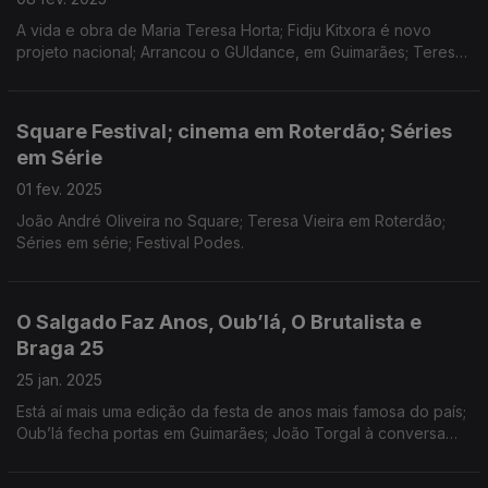
A vida e obra de Maria Teresa Horta; Fidju Kitxora é novo
projeto nacional; Arrancou o GUIdance, em Guimarães; Teresa
Vieira fala do cinema português que esteve no Festival
Internacional de Roterdão.
Square Festival; cinema em Roterdão; Séries
em Série
01 fev. 2025
João André Oliveira no Square; Teresa Vieira em Roterdão;
Séries em série; Festival Podes.
O Salgado Faz Anos, Oub’lá, O Brutalista e
Braga 25
25 jan. 2025
Está aí mais uma edição da festa de anos mais famosa do país;
Oub’lá fecha portas em Guimarães; João Torgal à conversa
com Brady Corbet, realizador de «O Brutalista»; Arranca o
programa «Braga 25».