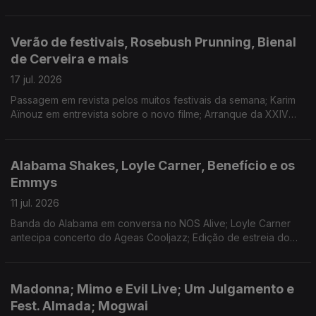
L'Agosto; retrospectiva da cineasta no Nimas, em Lisboa;
discos novos de Ariana Grande e Domi and JD Beck.
Verão de festivais, Rosebush Prunning, Bienal
de Cerveira e mais
17 jul. 2026
Passagem em revista pelos muitos festivais da semana; Karim
Aïnouz em entrevista sobre o novo filme; Arranque da XXIV
Bienal de Arte de Cerveira; O Tinder dos livros e os planos
para o fim-de-semana.
Alabama Shakes, Loyle Carner, Benefício e os
Emmys
11 jul. 2026
Banda do Alabama em conversa no NOS Alive; Loyle Carner
antecipa concerto do Ageas Cooljazz; Edição de estreia do
Benefício de Marvão; Anunciadas as nomeações para os
Emmys.
Madonna; Mimo e Evil Live; Um Julgamento e
Fest. Almada; Mogwai