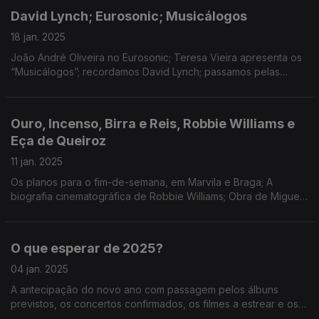
David Lynch; Eurosonic; Musicálogos
18 jan. 2025
João André Oliveira no Eurosonic; Teresa Vieira apresenta os
“Musicálogos”; recordamos David Lynch; passamos pelas
estreias da semana.
Ouro, Incenso, Birra e Reis, Robbie Williams e
Eça de Queiroz
11 jan. 2025
Os planos para o fim-de-semana, em Marvila e Braga; A
biografia cinematográfica de Robbie Williams; Obra de Miguel
Esteves Cardoso interpretada em palco; Eça de Queiroz no
Panteão Nacional.
O que esperar de 2025?
04 jan. 2025
A antecipação do novo ano com passagem pelos álbuns
previstos, os concertos confirmados, os filmes a estrear e os
livros com edição agendada.