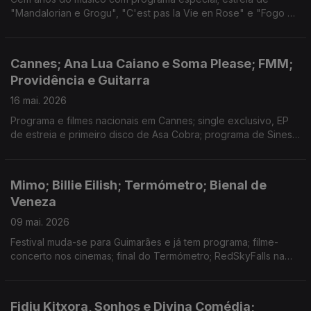
"Mandalorian e Grogu", "C'est pas la Vie en Rose" e "Fogo do
Vento", com entrevistas às realizadoras; hino de apoio à
selecção; exposição no MAAT; "Aqui" em Cannes.
Cannes; Ana Lua Caiano e Soma Please; FMM;
Providência e Guitarra
16 mai. 2026
Programa e filmes nacionais em Cannes; single exclusivo, EP
de estreia e primeiro disco de Asa Cobra; programa de Sines
e novidades do MED; estreia do filme de João Nicolau e de
"Soco a Soco"; FITEI, Futurama e Coopera;
Mimo; Billie Eilish; Termómetro; Bienal de
Veneza
09 mai. 2026
Festival muda-se para Guimarães e já tem programa; filme-
concerto nos cinemas; final do Termómetro; RedSkyFalls na
Bienal; discos novos de Lykke Li, Seu Jorge, Aldous Harding e
Broken Social Scene; festivais de cinema.
Fidju Kitxora, Sonhos e Divina Comédia;