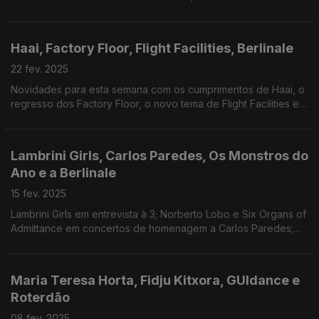
com Henrique Amaro e Nuno Calado; Panda Bear edita novo
álbum; A antevisão dos Óscares.
Haai, Factory Floor, Flight Facilities, Berlinale
22 fev. 2025
Novidades para esta semana com os cumprimentos de Haai, o
regresso dos Factory Floor, o novo tema de Flight Facilities e
conversa com Paula Tomás Marques e Cristiana Cruz Forte
Lambrini Girls, Carlos Paredes, Os Monstros do
Ano e a Berlinale
15 fev. 2025
Lambrini Girls em entrevista à 3; Norberto Lobo e Six Organs of
Admittance em concertos de homenagem a Carlos Paredes;
Os Monstros do Ano estão de regresso; O que esperar da 75ª
Berlinale.
Maria Teresa Horta, Fidju Kitxora, GUIdance e
Roterdão
08 fev. 2025