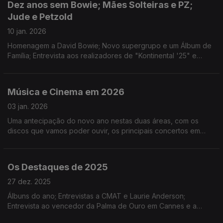
Dez anos sem Bowie; Mães Solteiras e PZ;
Jude e Petzold
10 jan. 2026
Homenagem a David Bowie; Novo supergrupo e um Álbum de
Família; Entrevista aos realizadores de "Kontinental '25" e
"Miroirs Nº3" e integral de João César Monteiro; Ouro,
Incenso e Birra e Noite dos Reis da Bazuuca
Música e Cinema em 2026
03 jan. 2026
Uma antecipação do novo ano nestas duas áreas, com os
discos que vamos poder ouvir, os principais concertos em
Portugal e alguns filmes com estreia prevista.
Os Destaques de 2025
27 dez. 2025
Álbuns do ano; Entrevistas a CMAT e Laurie Anderson;
Entrevista ao vencedor da Palma de Ouro em Cannes e a
estreia em Berlim de "Duas Vezes João Liberada"; "As