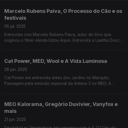
até setembro.
Marcelo Rubens Paiva, O Processo do Cão e os
festivais
05 jul. 2025
Entrevista com Marcelo Rubens Paiva, autor do livro que
originou o filme «Ainda Estou Aqui»; Entrevista a Laetitia Dosch
sobre o filme «O Processo do Cão»; Ronda pelos muitos
festivais do fim-de-semana.
Cat Power, MED, Wool e A Vida Luminosa
28 jun. 2025
Cat Power em entrevista antes dos Jardins no Marquês;
Passagem pela emissão especial da Antena 3 no MED; A
antevisão dos últimos dias no Wool; "A Vida Luminosa", o novo
filme de João Rosas.
MEO Kalorama, Gregório Duvivier, Vanyfox e
mais
21 jun. 2025
Sevdaliza e L'Impératrice em conversa com a 3; "O Céu da