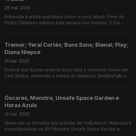
28 mar. 2026
Entrevista à artista australiana sobre o novo álbum; Filme de
Pedro Cabeleira estreou esta semana nos cinemas; O Dia
Mundial do Teatro e as novas criações em Coimbra e no Porto;
Uma visita às Estufas do Tremor.
Tremor; Yerai Cortés; Bons Sons; Bienal; Play;
Diana Niepce
21 mar. 2026
Festival dos Açores arranca terça-feira e primeiros nomes em
Cem Soldos; entrevista à estrela do flamenco; RedSkyFalls em
Veneza e reportagem no Guggenheim Bilbau; nomeados aos
Play; coreógrafa na Culturgest; Óscares.
Óscares, Monstra, Unsafe Space Garden e
Horas Azuis
14 mar. 2026
Quem são os favoritos aos prémios de Hollywood?; Natureza e
sustentabilidade na 25ª Monstra; Unsafe Space Garden a
caminho do South by Southwest; O romance de estreia de