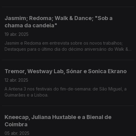
Festival Dias da Dança já começou.
Jasmim; Redoma; Walk & Dance; "Sob a
chama da candeia"
19 abr. 2025
Jasmim e Redoma em entrevista sobre os novos trabalhos;
Destaques para o último dia do décimo aniversário do Walk &
Dance, em Freamunde; Teresa Vieira entrevista André Gil Mata
sobre o filme "Sob a chama da candeia".
Tremor, Westway Lab, Sónar e Sonica Ekrano
12 abr. 2025
A Antena 3 nos festivais do fim-de-semana: de São Miguel, a
Guimarães e a Lisboa.
Kneecap, Juliana Huxtable e a Bienal de
Coimbra
05 abr. 2025