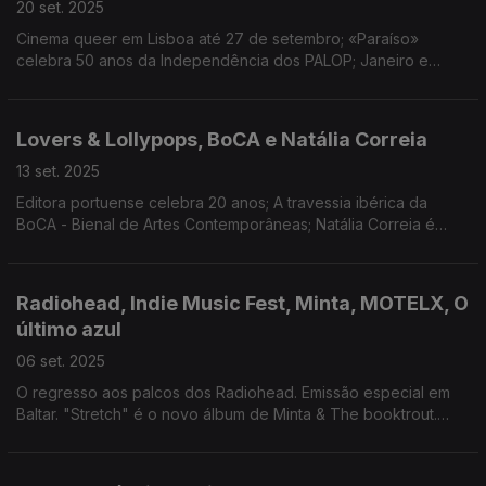
20 set. 2025
Cinema queer em Lisboa até 27 de setembro; «Paraíso»
celebra 50 anos da Independência dos PALOP; Janeiro e
Camané nomeados para os Grammys Latinos; Novidades de
Três Tristes Tigres, Noiserv, Da Chick e Inês Sousa.
Lovers & Lollypops, BoCA e Natália Correia
13 set. 2025
Editora portuense celebra 20 anos; A travessia ibérica da
BoCA - Bienal de Artes Contemporâneas; Natália Correia é
tema do novo filme de Rosa Coutinho Cabral.
Radiohead, Indie Music Fest, Minta, MOTELX, O
último azul
06 set. 2025
O regresso aos palcos dos Radiohead. Emissão especial em
Baltar. "Stretch" é o novo álbum de Minta & The booktrout.
MOTELX destaca a condição feminina. Entrevista ao realizador
Gabriel Mascaro.