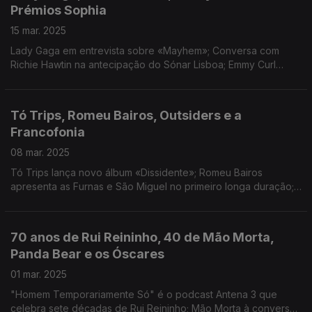
Prémios Sophia
15 mar. 2025
Lady Gaga em entrevista sobre «Mayhem»; Conversa com
Richie Hawtin na antecipação do Sónar Lisboa; Emmy Curl
venceu o Prémio José Afonso; Conhecidos os nomeados dos
Prémios Sophia 2025.
Tó Trips, Romeu Bairos, Outsiders e a
Francofonia
08 mar. 2025
Tó Trips lança novo álbum «Dissidente»; Romeu Bairos
apresenta as Furnas e São Miguel no primeiro longa duração;
Outsiders traz cinema independente americano ao São Jorge;
Festa da Francofonia em Lisboa até abril.
70 anos de Rui Reininho, 40 de Mão Morta,
Panda Bear e os Óscares
01 mar. 2025
"Homem Temporariamente Só" é o podcast Antena 3 que
celebra sete décadas de Rui Reininho; Mão Morta à conversa