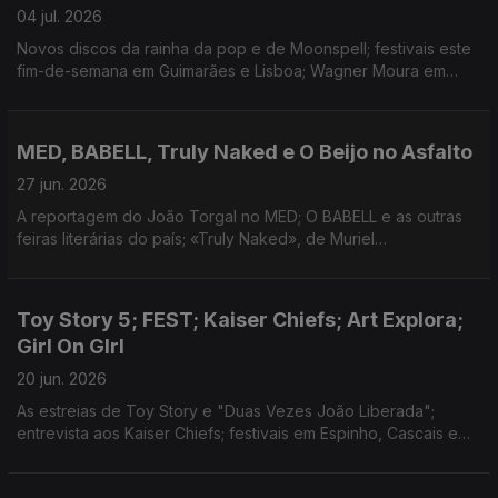
04 jul. 2026
Novos discos da rainha da pop e de Moonspell; festivais este
fim-de-semana em Guimarães e Lisboa; Wagner Moura em
Lisboa para peça no CCB e início do Festival de Teatro de
Almada; doc sobre banda pós-rock escocesa.
MED, BABELL, Truly Naked e O Beijo no Asfalto
27 jun. 2026
A reportagem do João Torgal no MED; O BABELL e as outras
feiras literárias do país; «Truly Naked», de Muriel
D’ansenbourg, em estreia no FEST; Peça de Nelson Rodrigues
em exibição no TNSJ.
Toy Story 5; FEST; Kaiser Chiefs; Art Explora;
Girl On GIrl
20 jun. 2026
As estreias de Toy Story e "Duas Vezes João Liberada";
entrevista aos Kaiser Chiefs; festivais em Espinho, Cascais e
Vila Real; cultura pop e as mulheres no livro de Sophie Gilbert:
teatro sobre a Palestina no CCB;