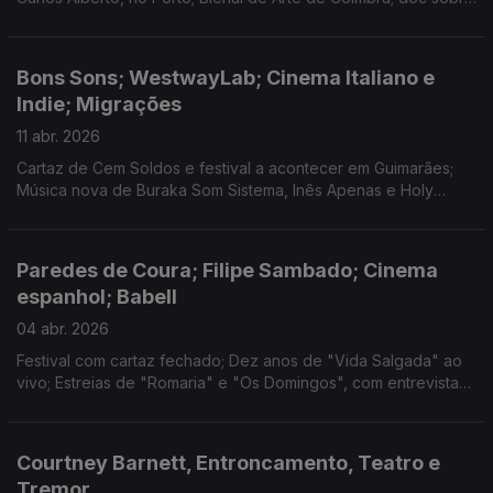
MXGPU; Cinema Italiano e Porto Femme; dança e literatura no
Porto; Clap Your Hands em Leiria;
Bons Sons; WestwayLab; Cinema Italiano e
Indie; Migrações
11 abr. 2026
Cartaz de Cem Soldos e festival a acontecer em Guimarães;
Música nova de Buraka Som Sistema, Inês Apenas e Holy
Nothing; Festa do Cinema Italiano e programa do Indie; Cinema
e teatro sobre migrações; O Estrangeiro.
Paredes de Coura; Filipe Sambado; Cinema
espanhol; Babell
04 abr. 2026
Festival com cartaz fechado; Dez anos de "Vida Salgada" ao
vivo; Estreias de "Romaria" e "Os Domingos", com entrevistas
às realizadoras; Discos novos de Beatriz Pessoa e Birds Are
Indie; Novo festival literário no Porto.
Courtney Barnett, Entroncamento, Teatro e
Tremor