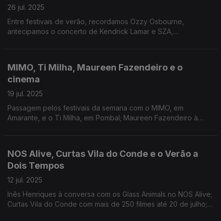
26 jul. 2025
Entre festivais de verão, recordamos Ozzy Osbourne,
antecipamos o concerto de Kendrick Lamar e SZA,
conhecemos melhor o novo filme de Kléber Mendonça Filho, e
passamos pela nova música da semana.
MIMO, Ti Milha, Maureen Fazendeiro e o
cinema
19 jul. 2025
Passagem pelos festivais da semana com o MIMO, em
Amarante, e o Ti Milha, em Pombal; Maureen Fazendeiro à
conversa com a Antena 3 no Curtas Vila do Conde; A
antecipação do Cinalfama e do Motel X.
NOS Alive, Curtas Vila do Conde e o Verão a
Dois Tempos
12 jul. 2025
Inês Henriques à conversa com os Glass Animals no NOS Alive;
Curtas Vila do Conde com mais de 250 filmes até 20 de julho;
Verão a Dois Tempos leva programação alternativa a Coimbra