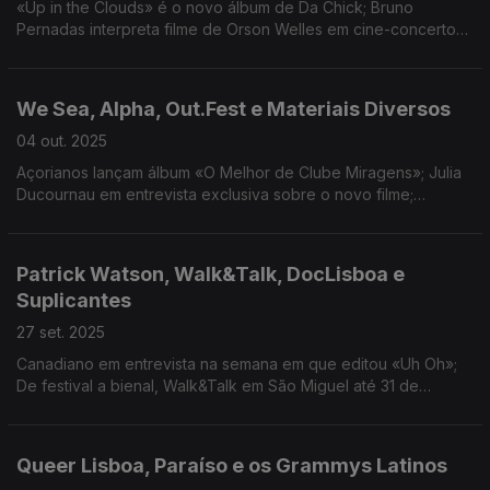
«Up in the Clouds» é o novo álbum de Da Chick; Bruno
Pernadas interpreta filme de Orson Welles em cine-concerto
no Close Up; Visita guiada ao 10º Lisboa Soa; Tributo a Gisèle
Pelicot em destaque no BOCA.
We Sea, Alpha, Out.Fest e Materiais Diversos
04 out. 2025
Açorianos lançam álbum «O Melhor de Clube Miragens»; Julia
Ducournau em entrevista exclusiva sobre o novo filme;
Out.Fest termina este domingo no Barreiro; Festival Materiais
Diversos decorre até 12 de outubro.
Patrick Watson, Walk&Talk, DocLisboa e
Suplicantes
27 set. 2025
Canadiano em entrevista na semana em que editou «Uh Oh»;
De festival a bienal, Walk&Talk em São Miguel até 31 de
novembro; DocLisboa com mais de 200 filmes de 16 e 26 de
outubro; Estreia nova peça de Sara Barros Leitão.
Queer Lisboa, Paraíso e os Grammys Latinos