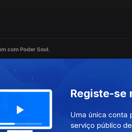
m com Poder Soul.
l, cara de sono e "Os Rostos de Madame X".
Registe-se
2020.
Uma única conta 
serviço público d