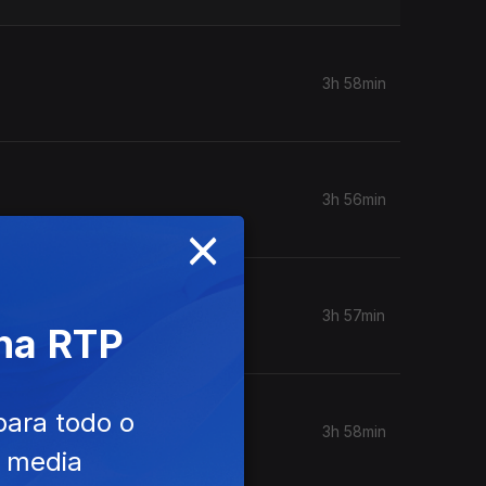
3h 58min
3h 56min
×
3h 57min
 na RTP
para todo o
3h 58min
e media