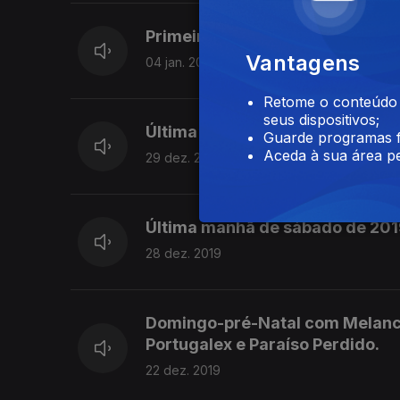
Primeira manhã de sábado de 2
Vantagens
04 jan. 2020
Retome o conteúdo a
seus dispositivos;
Última manhã de domingo de 20
Guarde programas f
Aceda à sua área pe
29 dez. 2019
Última manhã de sábado de 201
28 dez. 2019
Domingo-pré-Natal com Melancóm
Portugalex e Paraíso Perdido.
22 dez. 2019