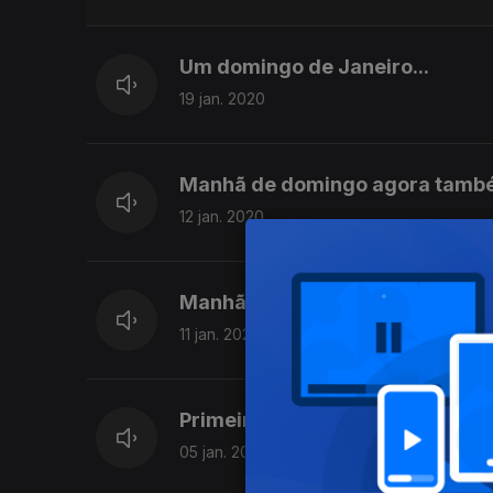
Um domingo de Janeiro...
19 jan. 2020
Manhã de domingo agora també
12 jan. 2020
Manhã de sábado com Poder Sou
11 jan. 2020
Primeira manhã de domingo de 
05 jan. 2020