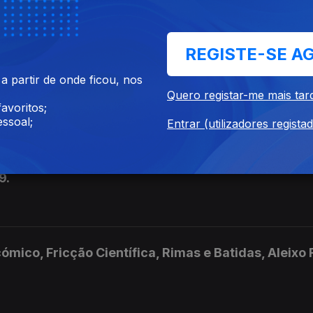
020.
REGISTE-SE A
 partir de onde ficou, nos
Quero registar-me mais tar
19.
avoritos;
ssoal;
Entrar (utilizadores regista
9.
ico, Fricção Científica, Rimas e Batidas, Aleixo 