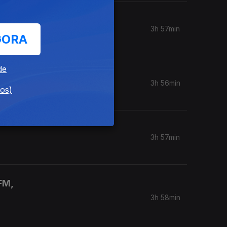
3h 57min
GORA
de
3h 56min
dos)
3h 57min
FM,
3h 58min