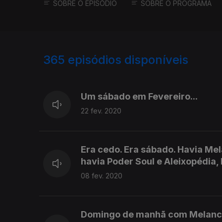
SOBRE O EPISÓDIO
SOBRE O PROGRAMA
365
episódios disponíveis
448019
439477
429204
Um sábado em Fevereiro...
22 fev. 2020
Era cedo. Era sábado. Havia Mel
havia Poder Soul e Aleixopédia, 
08 fev. 2020
Domingo de manhã com Melancómi