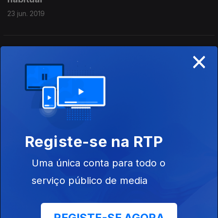
23 jun. 2019
×
Sábado de manhã com 40 anos de "Unknown
Pleasures", dos Joy Division
22 jun. 2019
Manhã de domingo com Ricardo Sérgio
09 jun. 2019
Registe-se na RTP
Uma única conta para todo o
Manhã de sábado com Ricardo Sérgio
serviço público de media
08 jun. 2019