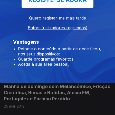
REGISTE-SE AGORA
Domingo de manhã com Melancómico, Fricção
Científica, Rimas e Batidas, Aleixo FM,
Portugalex e Paraíso Perdido
Quero registar-me mais tarde
02 jun. 2019
Entrar (utilizadores registados)
Vantagens
Sábado de manhã com Melancómico, Fricção
Retome o conteúdo a partir de onde ficou,
Científica, Rimas e Batidas, Aleixopédia,
nos seus dispositivos;
Portugalex e Pão Para Malucos
Guarde programas favoritos;
Aceda à sua área pessoal;
01 jun. 2019
Manhã de domingo com Melancómico, Fricção
Científica, Rimas e Batidas, Aleixo FM,
Portugalex e Paraíso Perdido
26 mai. 2019