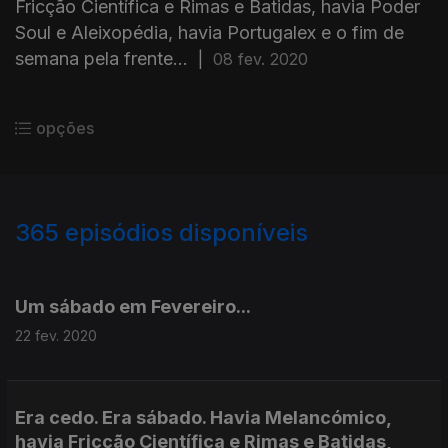
Fricção Científica e Rimas e Batidas, havia Poder
Soul e Aleixopédia, havia Portugalex e o fim de
semana pela frente...
|
08 fev. 2020
opções
365
episódios disponíveis
448019
439477
429204
413510
401220
393207
388124
373957
363989
358841
Um sábado em Fevereiro...
22 fev. 2020
Era cedo. Era sábado. Havia Melancómico,
havia Fricção Científica e Rimas e Batidas,