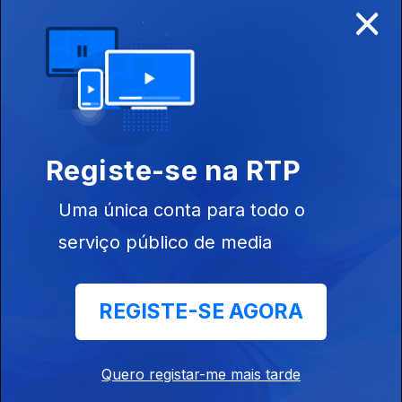
×
Ep. 12
16 mar. 2016
Registe-se na RTP
Uma única conta para todo o
Ep. 11
02 mar. 2016
serviço público de media
REGISTE-SE AGORA
Ep. 10
17 fev. 2016
Quero registar-me mais tarde