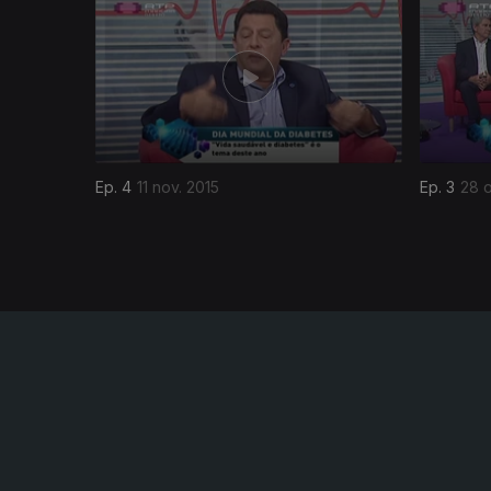
208418
Ep. 4
11 nov. 2015
Ep. 3
28 o