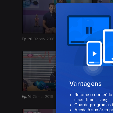
Ep. 20
02 nov. 2016
Ep. 19
19 
229953
Vantagens
Retome o conteúdo a
Ep. 16
25 mai. 2016
Ep. 15
11 
seus dispositivos;
Guarde programas f
Aceda à sua área pe