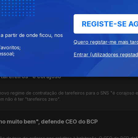
ntabilistas, revela que o processo de reembolsos do IRS praticame
dar.
REGISTE-SE A
ubida da taxa de juro já em junho
 partir de onde ficou, nos
Quero registar-me mais tar
avoritos;
continuação de subida de preços, é preciso atuar "mais cedo do q
ssoal;
ossíveis espirais inflacionistas, atuemos rapidamente", diz.
Entrar (utilizadores regista
tarefeiros "é corajoso"
novo regime de contratação de tarefeiros para o SNS "é corajoso e
m não é ter "tarefeiros zero".
cho muito bem", defende CEO do BCP