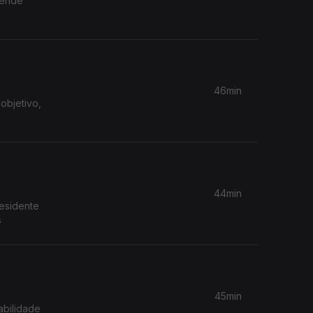
fende
46min
objetivo,
44min
residente
s
45min
abilidade