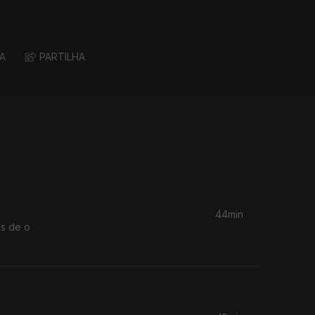
A
PARTILHA
44min
is de o