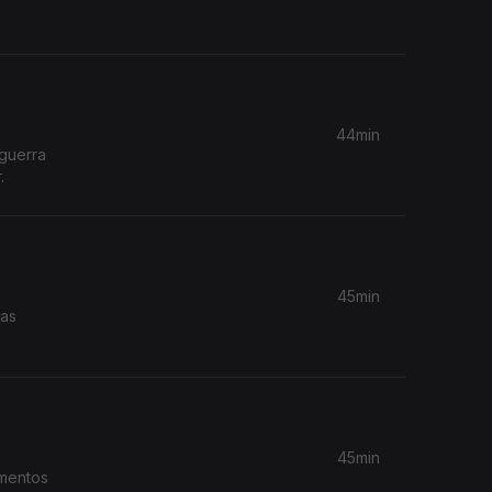
44min
 guerra
.
45min
nas
45min
amentos