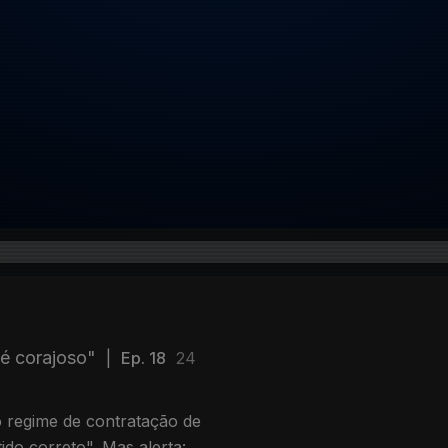
"é corajoso"
|
Ep. 18
24
o regime de contratação de
ido correto". Mas alerta: