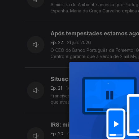
A ministra do Ambiente anuncia que Portug
Espanha. Maria da Graça Carvalho explica
Após tempestades estamos ago
Ep. 22
21 jun. 2026
O CEO do Banco Português de Fomento, Gon
Centro e garante que a verba de 2 mil M€ 
Situação no Aeroporto de Lisbo
Ep. 21
14 jun. 2026
Francisco Calheiros, Presidente da Confed
que atrasos no aeroporto tiveram impacto 
IRS: milhares de declarações po
Ep. 20
07 jun. 2026