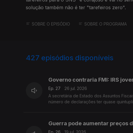
solução também não é ter "tarefeiros zero".
SOBRE O EPISÓDIO
SOBRE O PROGRAMA
427
episódios disponíveis
927845
908946
884658
Governo contraria FMI: IRS jo
Ep. 27
26 jul. 2026
A secretária de Estado dos Assuntos Fiscai
número de declarações ter quase quintup
Guerra pode aumentar preços da
Ep. 26
19 jul. 2026