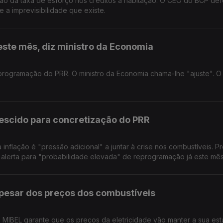
ão da taxa de esforço nos créditos à habitação. O CEO do BCP de
e a imprevisibilidade que existe.
ste mês, diz ministro da Economia
programação do PRR. O ministro da Economia chama-lhe "ajuste". O 
rescido para concretização do PRR
nflação é "pressão adicional" a juntar à crise nos combustíveis. P
erta para "probabilidade elevada" de reprogramação já este mê
apesar dos preços dos combustíveis
MIBEL garante que os preços da eletricidade vão manter a sua est