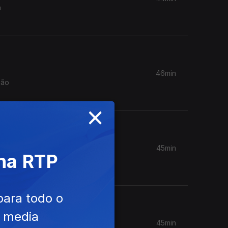
a
46min
ião
×
45min
 na RTP
solução e
para todo o
e media
45min