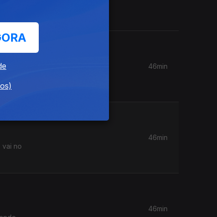
nte parou
GORA
de
46min
ue mais
dos)
46min
 vai no
46min