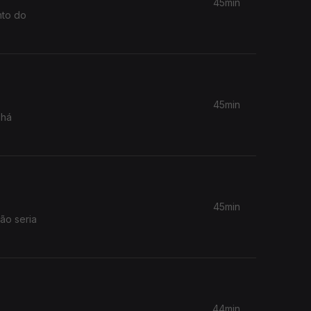
45min
nto do
45min
 há
45min
ão seria
44min