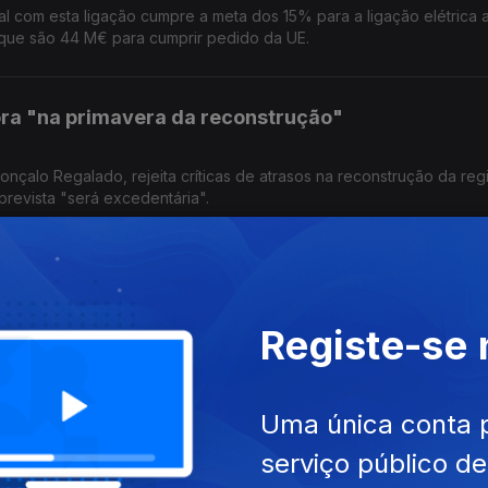
al com esta ligação cumpre a meta dos 15% para a ligação elétrica 
 que são 44 M€ para cumprir pedido da UE.
ra "na primavera da reconstrução"
çalo Regalado, rejeita críticas de atrasos na reconstrução da reg
prevista "será excedentária".
a melhor, mas não resolvida
Registe-se
eração do Turismo, diz que desligar regularmente o sistema não é 
no turismo e na imagem do país.
Uma única conta 
r liquidar
serviço público d