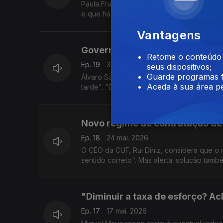
Paula Franco, Bastonária da Ordem dos Co
e que há milhares de declarações por liqui
Vantagens
Governador do BdP favorável à s
Retome o conteúdo a
Ep. 19
31 mai. 2026
seus dispositivos;
Guarde programas f
Álvaro Santos Pereira defende que com a 
Aceda à sua área pe
tarde". "É importante que, quando existem p
Novo regime de contratação de 
Ep. 18
24 mai. 2026
O CEO da CUF, Rui Diniz, considera que o 
sentido correto". Mas alerta: solução també
"Diminuir a taxa de esforço? A
Ep. 17
17 mai. 2026