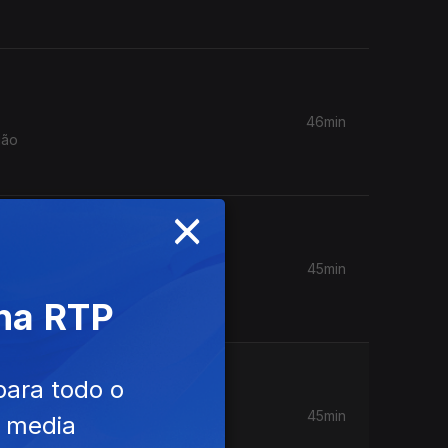
46min
ião
×
45min
solução e
 na RTP
para todo o
45min
e media
nte parou