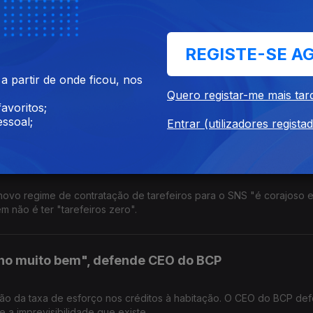
dar.
REGISTE-SE A
ubida da taxa de juro já em junho
 partir de onde ficou, nos
continuação de subida de preços, é preciso atuar "mais cedo do q
Quero registar-me mais tar
ossíveis espirais inflacionistas, atuemos rapidamente", diz.
avoritos;
ssoal;
Entrar (utilizadores regista
tarefeiros "é corajoso"
novo regime de contratação de tarefeiros para o SNS "é corajoso e
m não é ter "tarefeiros zero".
cho muito bem", defende CEO do BCP
ão da taxa de esforço nos créditos à habitação. O CEO do BCP de
e a imprevisibilidade que existe.