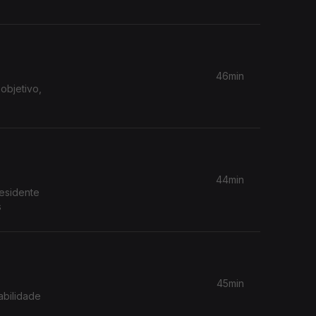
46min
objetivo,
44min
residente
s
45min
abilidade