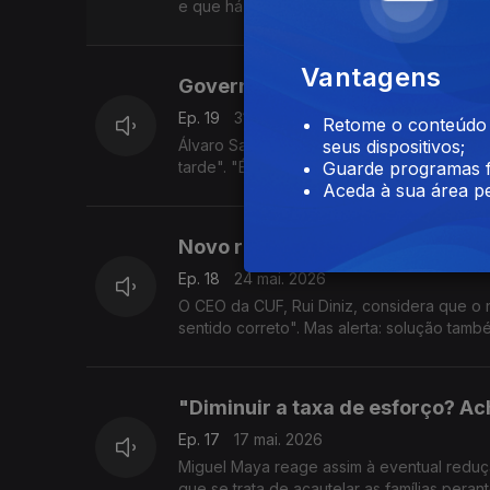
e que há milhares de declarações por liqui
Vantagens
Governador do BdP favorável à s
Ep. 19
31 mai. 2026
Retome o conteúdo a
Álvaro Santos Pereira defende que com a 
seus dispositivos;
tarde". "É importante que, quando existem p
Guarde programas f
Aceda à sua área pe
Novo regime de contratação de 
Ep. 18
24 mai. 2026
O CEO da CUF, Rui Diniz, considera que o 
sentido correto". Mas alerta: solução també
"Diminuir a taxa de esforço? A
Ep. 17
17 mai. 2026
Miguel Maya reage assim à eventual reduç
que se trata de acautelar as famílias perant