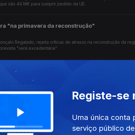
 que são 44 M€ para cumprir pedido da UE.
ra "na primavera da reconstrução"
çalo Regalado, rejeita críticas de atrasos na reconstrução da reg
prevista "será excedentária".
a melhor, mas não resolvida
eração do Turismo, diz que desligar regularmente o sistema não é 
Registe-se
no turismo e na imagem do país.
r liquidar
Uma única conta 
serviço público d
ntabilistas, revela que o processo de reembolsos do IRS praticame