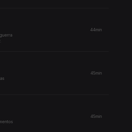
44min
 guerra
.
45min
nas
45min
amentos