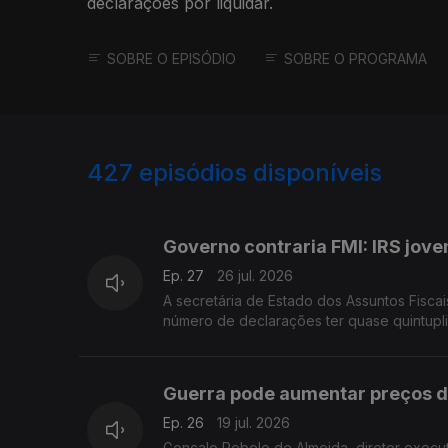
declarações por liquidar.
SOBRE O EPISÓDIO
SOBRE O PROGRAMA
427
episódios disponíveis
927845
908946
884658
Governo contraria FMI: IRS jo
Ep. 27
26 jul. 2026
A secretária de Estado dos Assuntos Fiscai
número de declarações ter quase quintup
Guerra pode aumentar preços da
Ep. 26
19 jul. 2026
Gonçalo Rebelo de Almeida, diretor execut