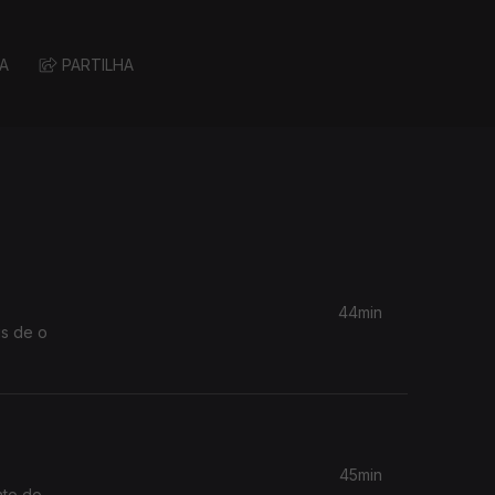
A
PARTILHA
44min
is de o
45min
nto do