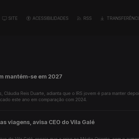
SITE
ACESSIBILIDADES
RSS
TRANSFERÊNCI
vem mantém-se em 2027
s, Cláudia Reis Duarte, adianta que o IRS jovem é para manter depo
licado este ano em comparação com 2024.
s viagens, avisa CEO do Vila Galé
ivo do Vila Galé, receia que a crise no Médio Oriente, com o aume