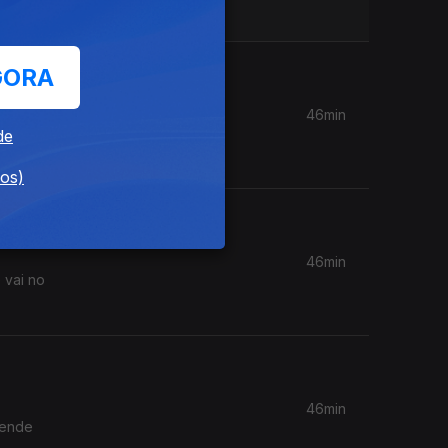
GORA
46min
ue mais
de
dos)
46min
 vai no
46min
fende