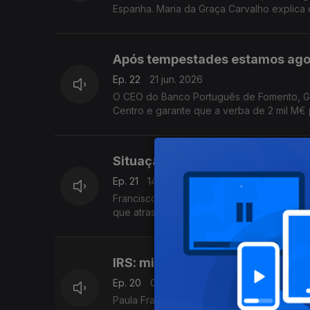
Espanha. Maria da Graça Carvalho explica
Após tempestades estamos ago
Ep. 22
21 jun. 2026
O CEO do Banco Português de Fomento, Gon
Centro e garante que a verba de 2 mil M€ 
Situação no Aeroporto de Lisbo
Ep. 21
14 jun. 2026
Francisco Calheiros, Presidente da Confed
que atrasos no aeroporto tiveram impacto 
IRS: milhares de declarações po
Ep. 20
07 jun. 2026
Paula Franco, Bastonária da Ordem dos Co