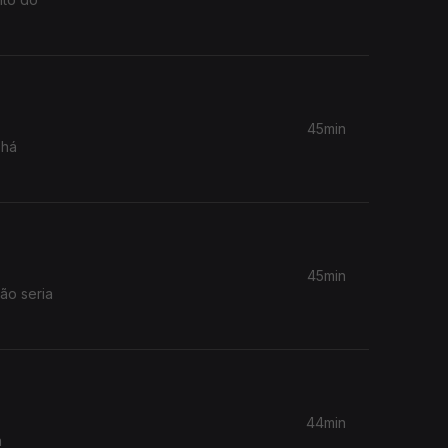
45min
 há
45min
ão seria
44min
a