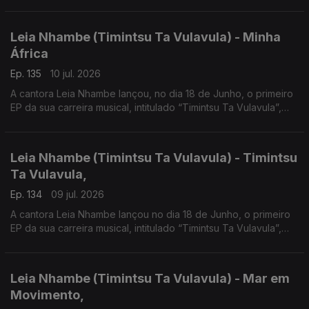
foi em Portugal em 2019 que o Hip Hop mudou radicalmente a
sua vida.
Leia Nhambe (Timintsu Ta Vulavula) - Minha
África
Ep. 135
10 jul. 2026
A cantora Leia Nhambe lançou, no dia 18 de Junho, o primeiro
EP da sua carreira musical, intitulado “Timintsu Ta Vulavula”,
que traduzido do Xichangana para português significa “Raízes
Falam”.
Leia Nhambe (Timintsu Ta Vulavula) - Timintsu
Ta Vulavula,
Ep. 134
09 jul. 2026
A cantora Leia Nhambe lançou no dia 18 de Junho, o primeiro
EP da sua carreira musical, intitulado “Timintsu Ta Vulavula”,
que traduzido do Xichangana para português significa “Raízes
Falam”.
Leia Nhambe (Timintsu Ta Vulavula) - Mar em
Movimento,