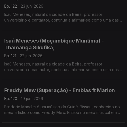
Ep. 122
23 jun. 2026
Isaú Meneses, natural da cidade da Beira, professor
universitário e cantautor, continua a afirmar-se como uma das
vozes mais influentes da música moçambicana. Em 2026
apresenta o disco "Moçambique Muntima".
Isaú Meneses (Moçambique Muntima) -
Thamanga Sikufika,
Ep. 121
22 jun. 2026
Isaú Meneses, natural da cidade da Beira, professor
universitário e cantautor, continua a afirmar-se como uma das
vozes mais influentes da música moçambicana. Em 2026
apresenta o disco "Moçambique Muntima", expressão que
significa "Moçambique no Coração".
Freddy Mew (Superação) - Embias ft Marlon
Ep. 120
19 jun. 2026
Frederic Mandim é um músico da Guiné-Bissau, conhecido no
meio artístico como Freddy Mew. Entrou no meio musical em
2009 no Bairro de Pluba, integrando os Melomaníacos.