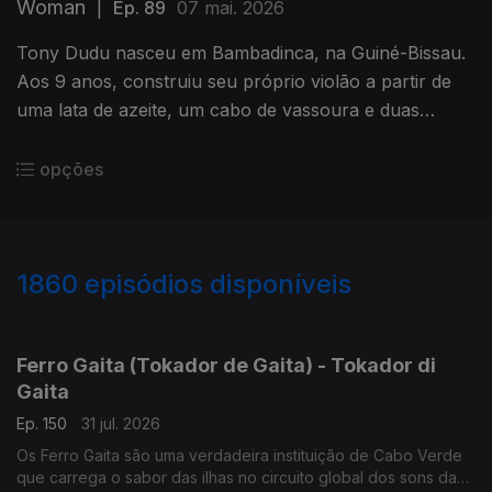
Woman
|
Ep. 89
07 mai. 2026
Tony Dudu nasceu em Bambadinca, na Guiné-Bissau.
Aos 9 anos, construiu seu próprio violão a partir de
uma lata de azeite, um cabo de vassoura e duas
cordas de nylon.
opções
1860
episódios disponíveis
941999
937028
934435
931259
927920
Ferro Gaita (Tokador de Gaita) - Tokador di
Gaita
Ep. 150
31 jul. 2026
Os Ferro Gaita são uma verdadeira instituição de Cabo Verde
que carrega o sabor das ilhas no circuito global dos sons da