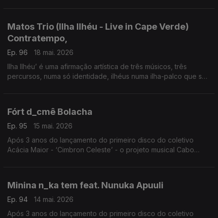
projeta globalmente.
Matos Trio (Ilha Ilhéu - Live in Cape Verde)
Contratempo,
Ep. 96
18 mai. 2026
Ilha Ilhéu’ é uma afirmação artística de três músicos, três
percursos, numa só identidade, ilhéus numa ilha-palco que se
projeta globalmente.
Fórt d_cmê Bolacha
Ep. 95
15 mai. 2026
Após 3 anos do lançamento do primeiro disco do coletivo
Acácia Maior - ‘Cimbron Celeste’ - o projeto musical Cabo
Verdiano de Luis Firmino e Henrique Silva volta às edições
com o trabalho ‘Vindo do Espaço’,
Minina n_ka tem feat. Nunuka Apuuli
Ep. 94
14 mai. 2026
Após 3 anos do lançamento do primeiro disco do coletivo