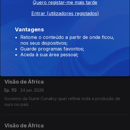
Quero registar-me mais tarde
Ep. 115
26 jun. 2026
Entrar (utilizadores registados)
África do Sul: falência de Joanesburgo e ameaça xenófoba.
Vantagens
Retome o conteúdo a partir de onde ficou,
Visão de África
nos seus dispositivos;
Ep. 114
25 jun. 2026
Guarde programas favoritos;
Aceda à sua área pessoal;
Senado do Zimbabwe muda Constituição. Grande operação
de capital por refinaria e petroquímica da Nigéria.
Visão de África
Ep. 113
24 jun. 2026
Governo da Guiné Conakry quer refinar toda a produção de
ouro no país.
Visão de África