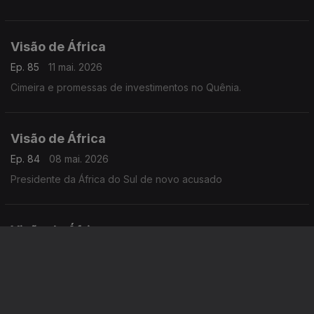
Visão de África
Ep. 85
11 mai. 2026
Cimeira e promessas de investimentos no Quênia.
Visão de África
Ep. 84
08 mai. 2026
Presidente da África do Sul de novo acusado
Visão de África
Ep. 83
07 mai. 2026
Reações a projeto político do presidente da RDC. Emirados
Árabes anunciam investigação sobre venda de armas a fação
sudanesa.