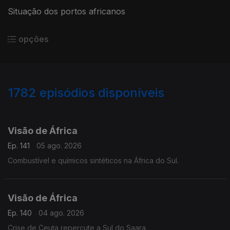
Situação dos portos africanos
opções
1782
episódios disponíveis
944074
939975
935534
931170
927270
Visão de África
Ep. 141
05 ago. 2026
Combustível e químicos sintéticos na África do Sul.
Visão de África
Ep. 140
04 ago. 2026
Crise de Ceuta repercute a Sul do Saara.