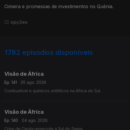
Cimeira e promessas de investimentos no Quênia.
opções
1782
episódios disponíveis
944074
939975
935534
931170
927270
Visão de África
Ep. 141
05 ago. 2026
Combustível e químicos sintéticos na África do Sul.
Visão de África
Ep. 140
04 ago. 2026
Crise de Ceuta repercute a Sul do Saara.