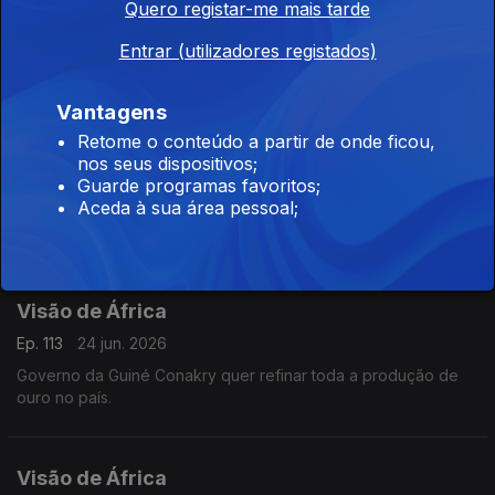
Quero registar-me mais tarde
Ep. 115
26 jun. 2026
Entrar (utilizadores registados)
África do Sul: falência de Joanesburgo e ameaça xenófoba.
Vantagens
Retome o conteúdo a partir de onde ficou,
Visão de África
nos seus dispositivos;
Ep. 114
25 jun. 2026
Guarde programas favoritos;
Aceda à sua área pessoal;
Senado do Zimbabwe muda Constituição. Grande operação
de capital por refinaria e petroquímica da Nigéria.
Visão de África
Ep. 113
24 jun. 2026
Governo da Guiné Conakry quer refinar toda a produção de
ouro no país.
Visão de África