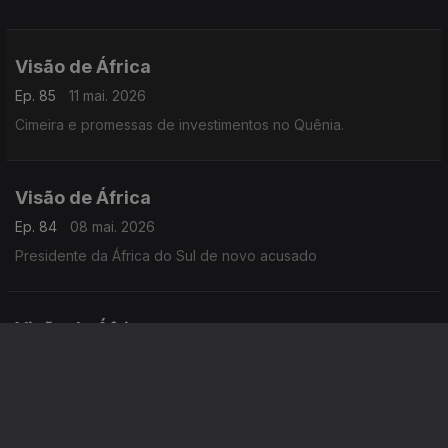
Visão de África
Ep. 85
11 mai. 2026
Cimeira e promessas de investimentos no Quênia.
Visão de África
Ep. 84
08 mai. 2026
Presidente da África do Sul de novo acusado
Visão de África
Ep. 83
07 mai. 2026
Reações a projeto político do presidente da RDC. Emirados
Árabes anunciam investigação sobre venda de armas a fação
sudanesa.