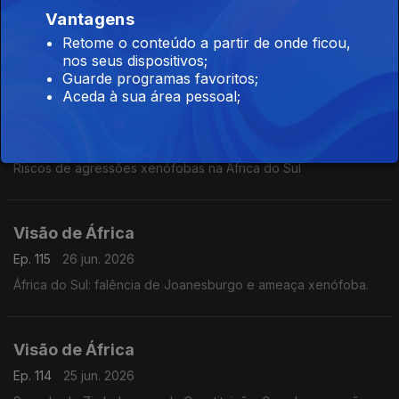
Vantagens
Ep. 117
30 jun. 2026
Retome o conteúdo a partir de onde ficou,
Dia de manifestações na África do Sul
nos seus dispositivos;
Guarde programas favoritos;
Aceda à sua área pessoal;
Visão de África
Ep. 116
29 jun. 2026
Riscos de agressões xenófobas na África do Sul
Visão de África
Ep. 115
26 jun. 2026
África do Sul: falência de Joanesburgo e ameaça xenófoba.
Visão de África
Ep. 114
25 jun. 2026