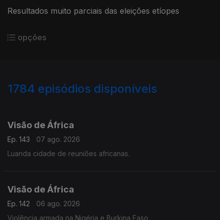
Resultados muito parciais das eleições etíopes
opções
1784
episódios disponíveis
944537
940512
936552
932179
Visão de África
Ep. 143
07 ago. 2026
Luanda cidade de reuniões africanas.
Visão de África
Ep. 142
06 ago. 2026
Violência armada na Nigéria e Burkina Faso