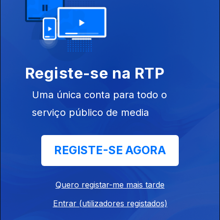
Visão de África
Ep. 119
02 jul. 2026
Novo mecanismo para enfrentar as dificuldades de registo civil
em Angola
Registe-se na RTP
Uma única conta para todo o
Visão de África
serviço público de media
Ep. 118
01 jul. 2026
Dia seguinte às manifestações na RSA
REGISTE-SE AGORA
13h00 Edição Frederico Pinheiro
30 jun. 2026
Quero registar-me mais tarde
Entrar (utilizadores registados)
Visão de África