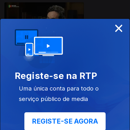
×
Ep. 5
01 dez. 2015
Registe-se na RTP
Ep. 4
24 nov. 2015
Uma única conta para todo o
serviço público de media
REGISTE-SE AGORA
Ep. 3
17 nov. 2015