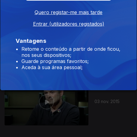
Quero registar-me mais tarde
Entrar (utilizadores registados)
Vantagens
Ep. 2
10 nov. 2015
Retome o conteúdo a partir de onde ficou,
nos seus dispositivos;
Guarde programas favoritos;
Aceda à sua área pessoal;
212331
03 nov. 2015