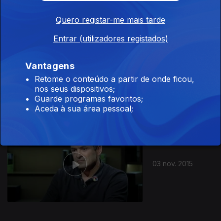
Quero registar-me mais tarde
Entrar (utilizadores registados)
Vantagens
Ep. 2
10 nov. 2015
Retome o conteúdo a partir de onde ficou,
nos seus dispositivos;
Guarde programas favoritos;
Aceda à sua área pessoal;
212331
03 nov. 2015