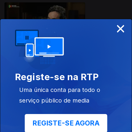
×
Ep. 5
01 dez. 2015
Registe-se na RTP
Ep. 4
24 nov. 2015
Uma única conta para todo o
serviço público de media
REGISTE-SE AGORA
Ep. 3
17 nov. 2015