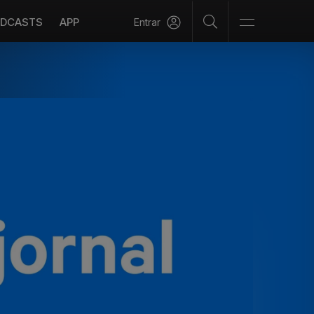
DCASTS
APP
Entrar