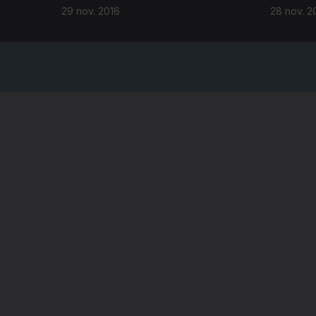
29 nov. 2016
28 nov. 2
NOTÍCIAS
DESPORT
TELEVIS
RÁDIO
RTP ARQ
RTP ENSI