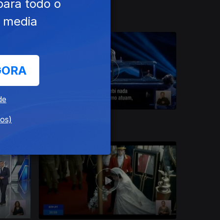
para todo o
20 dez. 2016
e media
GORA
de
dos)
16 dez. 2016