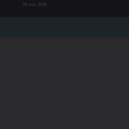
26 nov. 2016
A EMPRESA
CONSELHO GERAL INDEPENDENTE
CONSELHO DE OPINIÃO
VINTE
CONTRATO DE CONCESSÃO DO SERVIÇO
PÚBLICO DE RÁDIO E TELEVISÃO
RGPD
GESTÃO DAS DEFINIÇÕES DE COOKIES