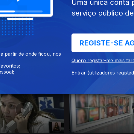
Uma única conta 
016
21 dez. 2016
serviço público d
REGISTE-SE A
 partir de onde ficou, nos
Quero registar-me mais tar
avoritos;
ssoal;
Entrar (utilizadores regista
016
17 dez. 2016