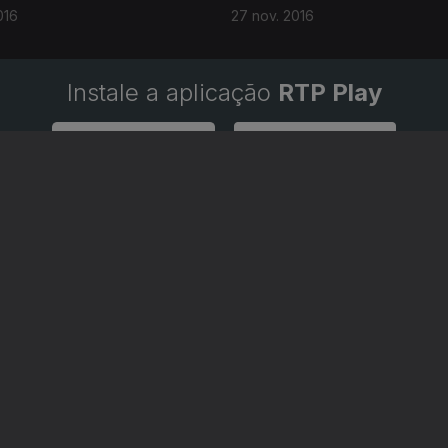
016
27 nov. 2016
Instale a aplicação
RTP Play
Disponível para iOS, Android, Apple TV, Android TV e CarPlay
RTP PLAY
CONTACTOS
O
EM DIRETO
PROVEDORA DO
ÃO
REVER PROGRAMAS
TELESPECTADOR
PROVEDORA DO OU
CONCURSOS
UIVOS
ACESSIBILIDADES
PERGUNTAS FREQUENTES
NA
SATÉLITES
CONTACTOS