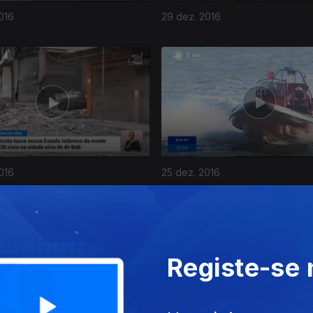
016
29 dez. 2016
016
25 dez. 2016
Registe-se