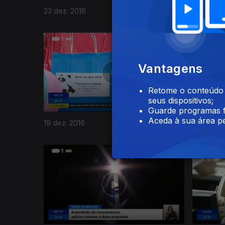
23 dez. 2016
22 dez. 2
Vantagens
Retome o conteúdo a
seus dispositivos;
Guarde programas f
Aceda à sua área pe
19 dez. 2016
18 dez. 2