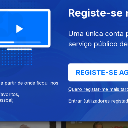
Registe-se
Uma única conta 
serviço público d
016
25 dez. 2016
REGISTE-SE A
 partir de onde ficou, nos
Quero registar-me mais tar
avoritos;
ssoal;
Entrar (utilizadores regista
016
21 dez. 2016