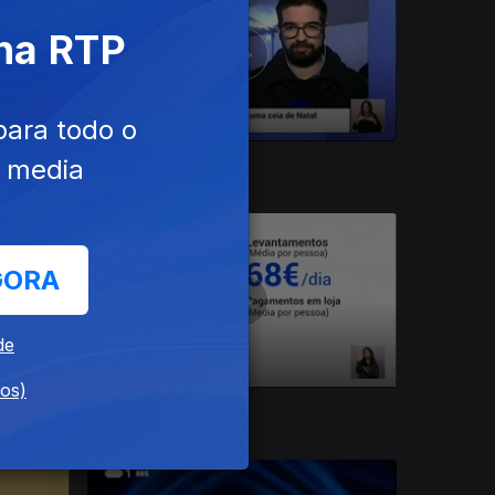
 na RTP
para todo o
e media
24 dez. 2016
GORA
de
dos)
20 dez. 2016