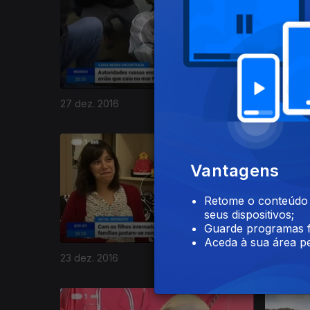
27 dez. 2016
26 dez. 2
265040
Vantagens
Retome o conteúdo a
seus dispositivos;
Guarde programas f
Aceda à sua área pe
23 dez. 2016
22 dez. 2