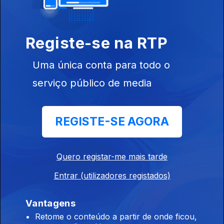
Obrigado
Portugal
Registe-se na RTP
Uma única conta para todo o
Ep. 20
09 jul. 2016
serviço público de media
Viver nas
Urgências
REGISTE-SE AGORA
Quero registar-me mais tarde
Ep. 21
23 jul. 2016
Atletas de Ouro
Entrar (utilizadores registados)
Vantagens
Retome o conteúdo a partir de onde ficou,
249427