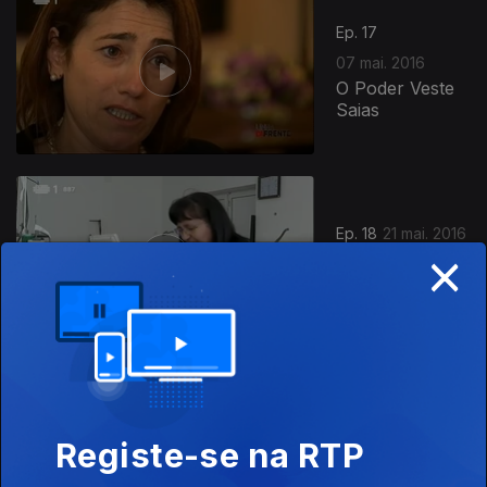
Ep. 17
07 mai. 2016
O Poder Veste
Saias
Ep. 18
21 mai. 2016
×
A Fé Move
Negócios
Ep. 19
04 jun. 2016
Merci França,
Registe-se na RTP
Obrigado
Portugal