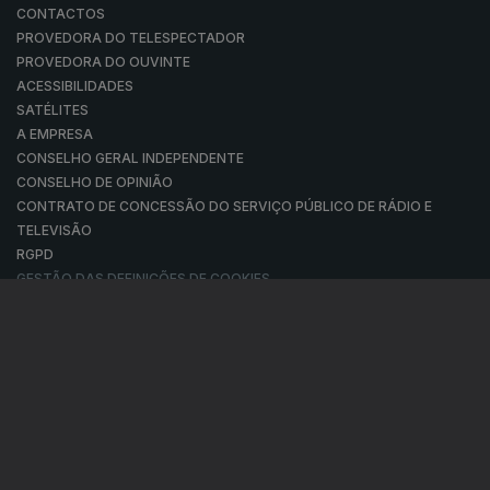
CONTACTOS
PROVEDORA DO TELESPECTADOR
PROVEDORA DO OUVINTE
ACESSIBILIDADES
SATÉLITES
A EMPRESA
CONSELHO GERAL INDEPENDENTE
CONSELHO DE OPINIÃO
CONTRATO DE CONCESSÃO DO SERVIÇO PÚBLICO DE RÁDIO E
TELEVISÃO
RGPD
GESTÃO DAS DEFINIÇÕES DE COOKIES
POLÍTICA DE PRIVACIDADE
POLÍTICA DE COOKIES
TERMOS E CONDIÇÕES
|
|
|
PUBLICIDADE
© RTP, Rádio e Televisão de Portugal 2026