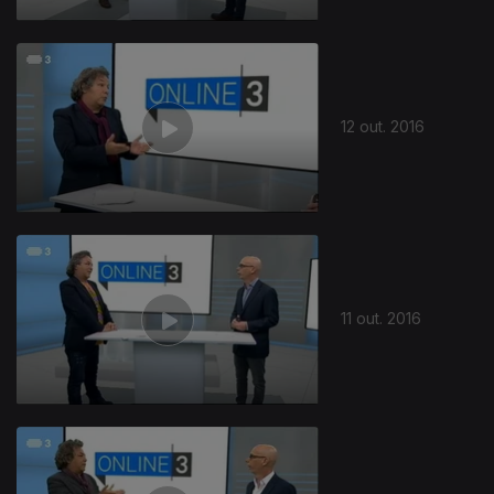
12 out. 2016
11 out. 2016