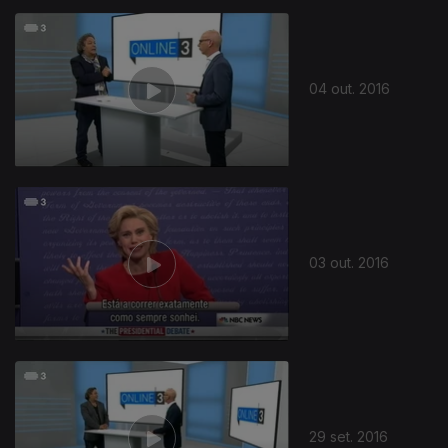
04 out. 2016
03 out. 2016
29 set. 2016