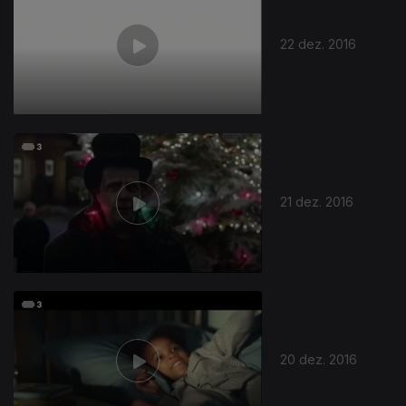
22 dez. 2016
21 dez. 2016
20 dez. 2016