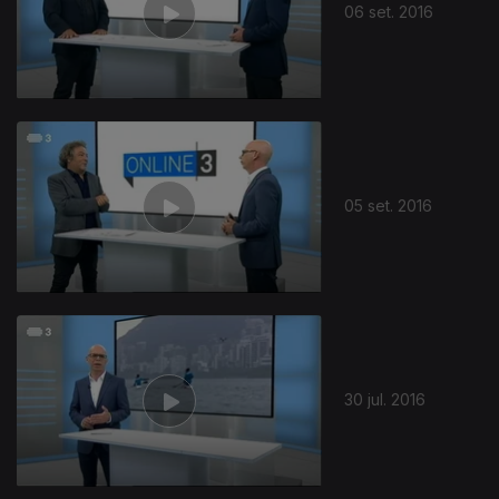
06 set. 2016
05 set. 2016
30 jul. 2016