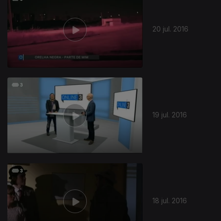
20 jul. 2016
19 jul. 2016
18 jul. 2016