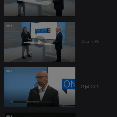
25 jul. 2016
244081
21 jul. 2016