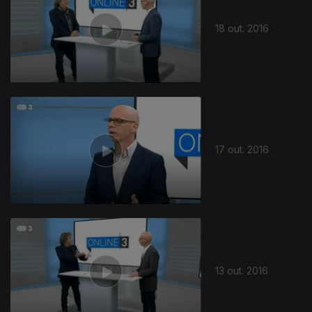
18 out. 2016
17 out. 2016
13 out. 2016