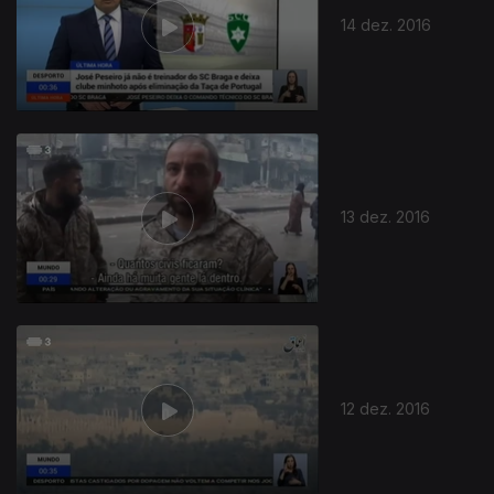
14 dez. 2016
263885
13 dez. 2016
12 dez. 2016