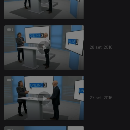
28 set. 2016
27 set. 2016