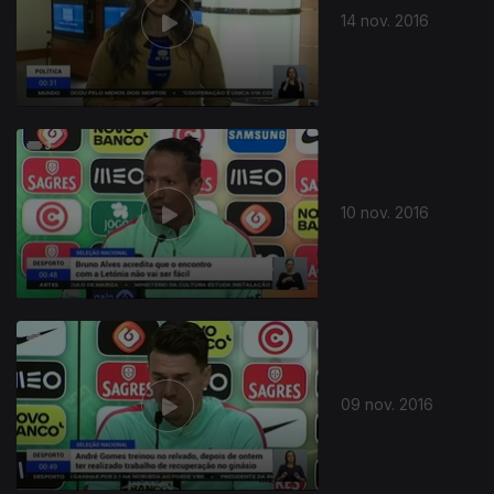
14 nov. 2016
10 nov. 2016
09 nov. 2016