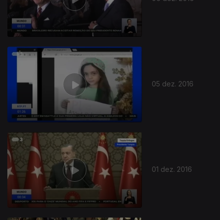
05 dez. 2016
01 dez. 2016