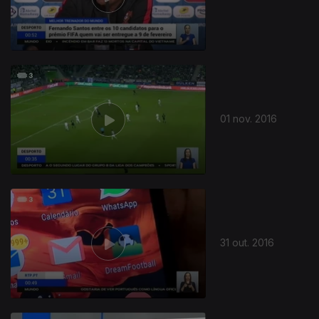
01 nov. 2016
256569
31 out. 2016