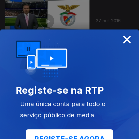
27 out. 2016
×
26 out. 2016
Registe-se na RTP
Uma única conta para todo o
serviço público de media
25 out. 2016