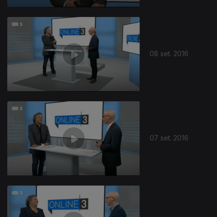
08 set. 2016
07 set. 2016