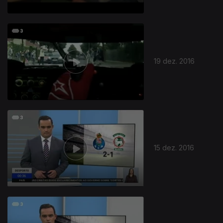
19 dez. 2016
15 dez. 2016