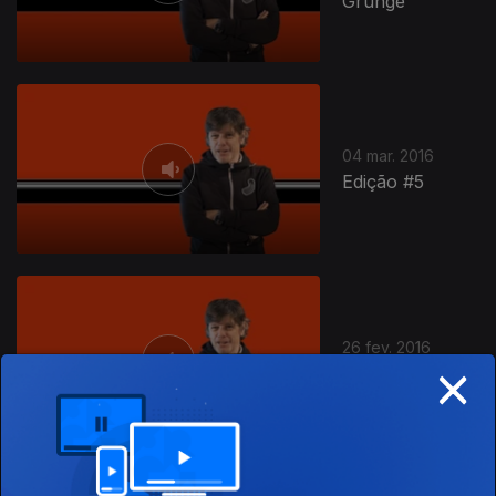
Grunge
04 mar. 2016
Edição #5
26 fev. 2016
×
Edição #4