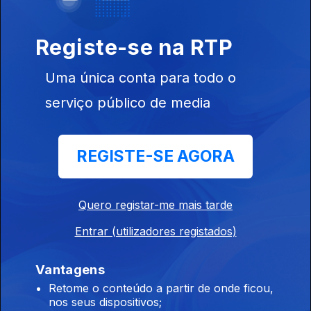
19 fev. 2016
Especial Punk
Registe-se na RTP
Rock
Uma única conta para todo o
serviço público de media
225223
12 fev. 2016
REGISTE-SE AGORA
Edição #2
Quero registar-me mais tarde
Entrar (utilizadores registados)
05 fev. 2016
Vantagens
Edição #1
Retome o conteúdo a partir de onde ficou,
nos seus dispositivos;