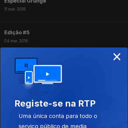
Especial Grunge
11 mar. 2016
Edição #5
04 mar. 2016
×
Edição #4
26 fev. 2016
Especial Punk Rock
Registe-se na RTP
19 fev. 2016
Uma única conta para todo o
serviço público de media
Edição #2