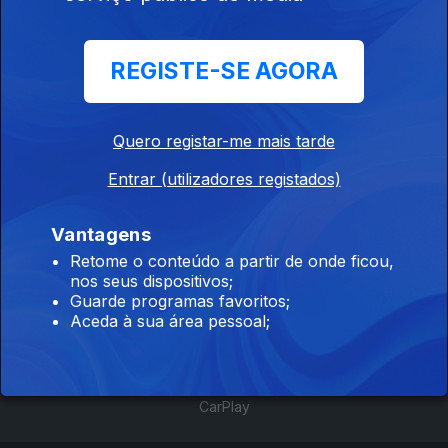
12 fev. 2016
REGISTE-SE AGORA
Edição #1
05 fev. 2016
Quero registar-me mais tarde
Entrar (utilizadores registados)
Vantagens
Retome o conteúdo a partir de onde ficou,
Instale a aplicação
RTP Play
nos seus dispositivos;
Guarde programas favoritos;
Aceda à sua área pessoal;
Disponível para iOS, Android, Apple TV, Android TV e
CarPlay