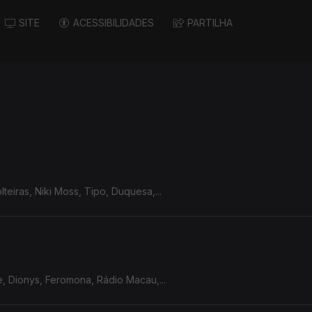
SITE
ACESSIBILIDADES
PARTILHA
teiras, Niki Moss, Tipo, Duquesa,...
le, Dionys, Feromona, Rádio Macau,...