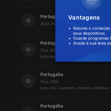
Portugália
Vantagens
20 jul. 2026
Retome o conteúdo a
seus dispositivos;
Guarde programas f
Portugália
Aceda à sua área pe
13 jul. 2026
Inclui Bandua, Ik Mux, Birds Are Indie, Telec
Portugália
10 jul. 2026
Inclui Otto, Gaztween, Humanos, Manteau, Ca
Portugália