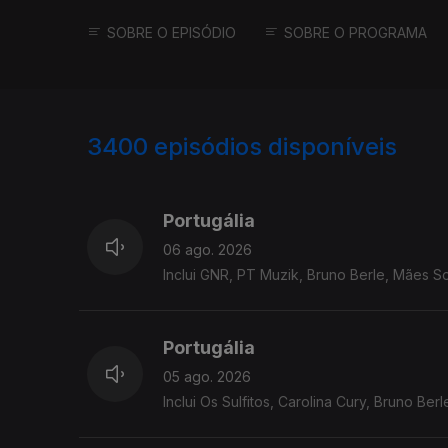
SOBRE O EPISÓDIO
SOBRE O PROGRAMA
3400
episódios disponíveis
941204
937751
Portugália
06 ago. 2026
Inclui GNR, PT Muzik, Bruno Berle, Mães Sol
Portugália
05 ago. 2026
Inclui Os Sulfitos, Carolina Cury, Bruno Ber