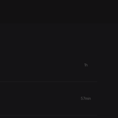
1h
57min