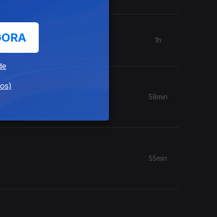
GORA
1h
de
dos)
58min
55min