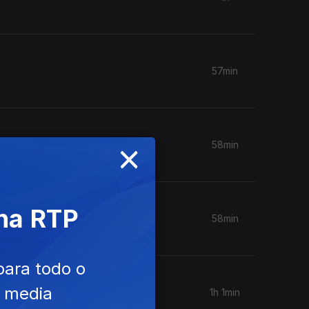
57min
×
58min
 na RTP
58min
para todo o
e media
1h 1min