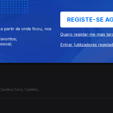
REGISTE-SE A
 partir de onde ficou, nos
Quero registar-me mais tar
avoritos;
ssoal;
Entrar (utilizadores regista
tu, Maquina,...
rolina Curry, Castilho,...