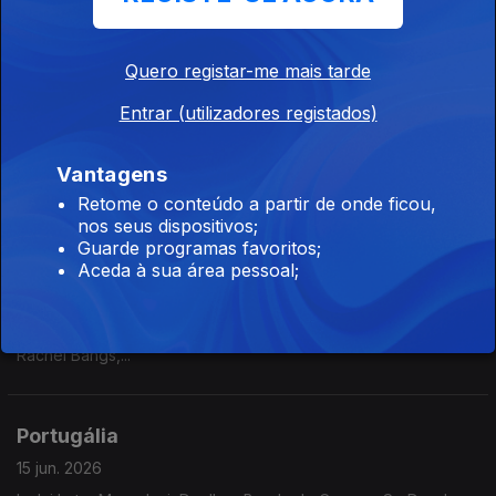
Soma Please,...
Quero registar-me mais tarde
Portugália
Entrar (utilizadores registados)
17 jun. 2026
Inclui Castilho, Madredeus, Humberto, Plaka, Glass Glass, Os
Vantagens
Golpes, Clauthewitch,...
Retome o conteúdo a partir de onde ficou,
nos seus dispositivos;
Guarde programas favoritos;
Portugália
Aceda à sua área pessoal;
16 jun. 2026
Inclui Xinobi, Jhon Douglas, Clauthewitch, Jeppards, Olivae,
Rachel Bangs,...
Portugália
15 jun. 2026