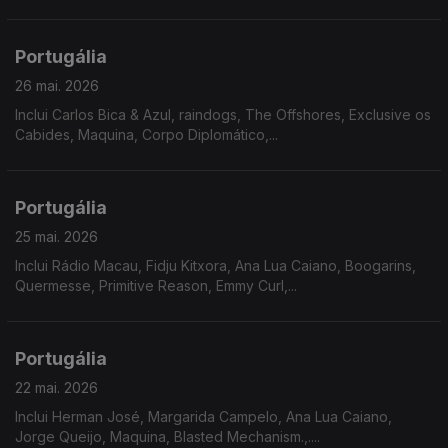
Santo Antão, São Vicente e São Nicolau, levam-nos numa
viagem emocional por lugares que não conhecemos.
Portugália
26 mai. 2026
Inclui Carlos Bica & Azul, raindogs, The Offshores, Exclusive os
Cabides, Maquina, Corpo Diplomático,...
Portugália
25 mai. 2026
Inclui Rádio Macau, Fidju Kitxora, Ana Lua Caiano, Boogarins,
Quermesse, Primitive Reason, Emmy Curl,...
Portugália
22 mai. 2026
Inclui Herman José, Margarida Campelo, Ana Lua Caiano,
Jorge Queijo, Maquina, Blasted Mechanism.,....