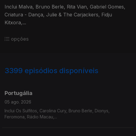
Inclui Malva, Bruno Berle, Rita Vian, Gabriel Gomes,
Criatura - Dança, Julie & The Carjackers, Fidju
Kitxora,...
opções
3399
episódios disponíveis
941203
937752
933146
929809
Portugália
05 ago. 2026
Inclui Os Sulfitos, Carolina Cury, Bruno Berle, Dionys,
Feromona, Rádio Macau,...