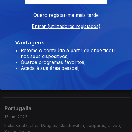
Quero registar-me mais tarde
Portugália
Entrar (utilizadores registados)
18 jun. 2026
Inclui Niki Moss, Manuel Fúria, UHF, Gang 90, Criatura Dança,
Vantagens
Soma Please,...
Retome o conteúdo a partir de onde ficou,
nos seus dispositivos;
Guarde programas favoritos;
Portugália
Aceda à sua área pessoal;
17 jun. 2026
Inclui Castilho, Madredeus, Humberto, Plaka, Glass Glass, Os
Golpes, Clauthewitch,...
Portugália
16 jun. 2026
Inclui Xinobi, Jhon Douglas, Clauthewitch, Jeppards, Olivae,
Rachel Bangs,...