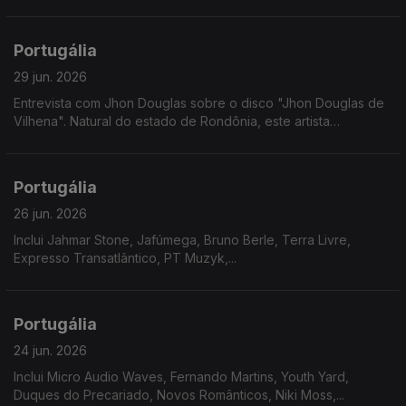
Portugália
29 jun. 2026
Entrevista com Jhon Douglas sobre o disco "Jhon Douglas de
Vilhena". Natural do estado de Rondônia, este artista
multidisciplinar revela nesta nova etapa um misto de doçura
com gritos de cidadania.
Portugália
26 jun. 2026
Inclui Jahmar Stone, Jafúmega, Bruno Berle, Terra Livre,
Expresso Transatlântico, PT Muzyk,...
Portugália
24 jun. 2026
Inclui Micro Audio Waves, Fernando Martins, Youth Yard,
Duques do Precariado, Novos Românticos, Niki Moss,...