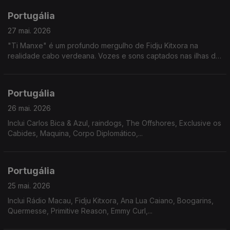
Portugália
27 mai. 2026
"Ti Manxe" é um profundo mergulho de Fidju Kitxora na
realidade cabo verdeana. Vozes e sons captados nas ilhas de
Santo Antão, São Vicente e São Nicolau, levam-nos numa
viagem emocional por lugares que não conhecemos.
Portugália
26 mai. 2026
Inclui Carlos Bica & Azul, raindogs, The Offshores, Exclusive os
Cabides, Maquina, Corpo Diplomático,...
Portugália
25 mai. 2026
Inclui Rádio Macau, Fidju Kitxora, Ana Lua Caiano, Boogarins,
Quermesse, Primitive Reason, Emmy Curl,...