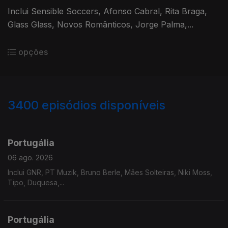
Inclui Sensible Soccers, Afonso Cabral, Rita Braga,
Glass Glass, Novos Românticos, Jorge Palma,...
opções
3400
episódios disponíveis
941204
937751
934669
929821
Portugália
06 ago. 2026
Inclui GNR, PT Muzik, Bruno Berle, Mães Solteiras, Niki Moss,
Tipo, Duquesa,...
Portugália