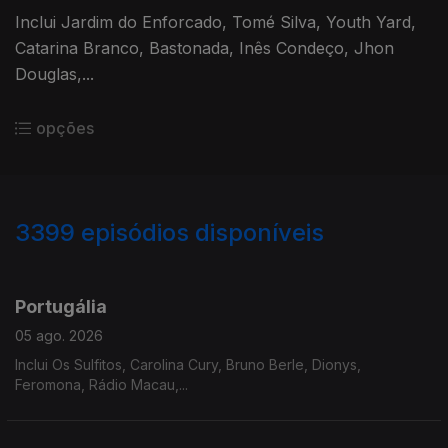
Inclui Jardim do Enforcado, Tomé Silva, Youth Yard,
Catarina Branco, Bastonada, Inês Condeço, Jhon
Douglas,...
opções
3399
episódios disponíveis
941203
937752
933146
929809
Portugália
05 ago. 2026
Inclui Os Sulfitos, Carolina Cury, Bruno Berle, Dionys,
Feromona, Rádio Macau,...