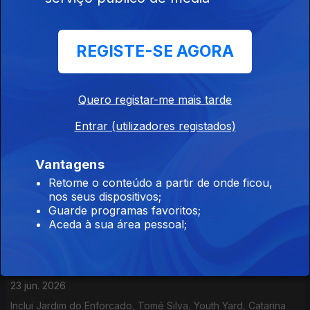
Vilhena". Natural do estado de Rondônia, este artista
multidisciplinar revela nesta nova etapa um misto de doçura
com gritos de cidadania.
REGISTE-SE AGORA
Portugália
26 jun. 2026
Inclui Jahmar Stone, Jafúmega, Bruno Berle, Terra Livre,
Quero registar-me mais tarde
Expresso Transatlântico, PT Muzyk,...
Entrar (utilizadores registados)
Portugália
Vantagens
24 jun. 2026
Retome o conteúdo a partir de onde ficou,
nos seus dispositivos;
Inclui Micro Audio Waves, Fernando Martins, Youth Yard,
Guarde programas favoritos;
Duques do Precariado, Novos Românticos, Niki Moss,...
Aceda à sua área pessoal;
Portugália
23 jun. 2026
Inclui Jardim do Enforcado, Tomé Silva, Youth Yard, Catarina