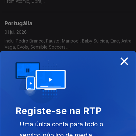
From Atomic, Libra,...
Portugália
01 jul. 2026
Inclui Pedro Branco, Fausto, Maripool, Baby Suicida, Éme, Astra
Vaga, Evols, Sensible Soccers,...
×
Portugália
30 jun. 2026
Inclui Maya Blandy, Bandua, Glass Glass, Exclusive, Os
Cabides, Jardim do Enforcado, Der Still,...
Registe-se na RTP
Portugália
Uma única conta para todo o
29 jun. 2026
Entrevista com Jhon Douglas sobre o disco "Jhon Douglas de
serviço público de media