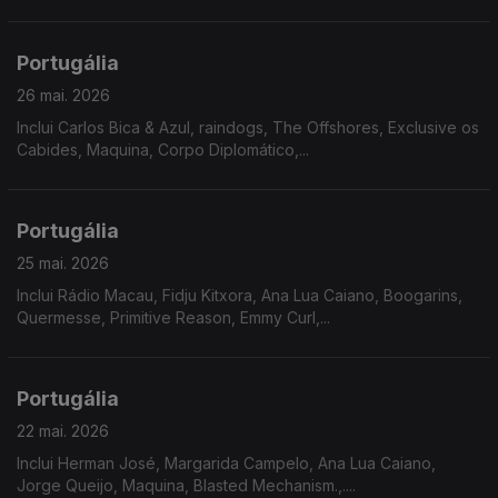
Santo Antão, São Vicente e São Nicolau, levam-nos numa
viagem emocional por lugares que não conhecemos.
Portugália
26 mai. 2026
Inclui Carlos Bica & Azul, raindogs, The Offshores, Exclusive os
Cabides, Maquina, Corpo Diplomático,...
Portugália
25 mai. 2026
Inclui Rádio Macau, Fidju Kitxora, Ana Lua Caiano, Boogarins,
Quermesse, Primitive Reason, Emmy Curl,...
Portugália
22 mai. 2026
Inclui Herman José, Margarida Campelo, Ana Lua Caiano,
Jorge Queijo, Maquina, Blasted Mechanism.,....