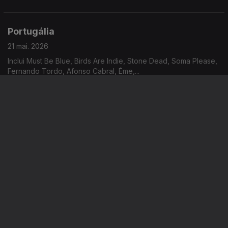
Portugália
21 mai. 2026
Inclui Must Be Blue, Birds Are Indie, Stone Dead, Soma Please,
Fernando Tordo, Afonso Cabral, Éme,...
Portugália
20 mai. 2026
Inclui Momo, Smoke City, Lowzada, Dylan Went On Vacations,
Santa Maria Gasolina Em Teu Ventre, Bonança, Calcutá,...
Portugália
19 mai. 2026
Inclui Youth Yard, Eugénia Contente, Smoog, Paraguaii, From
Atomic, John Mercy, Tiago Guillul,...