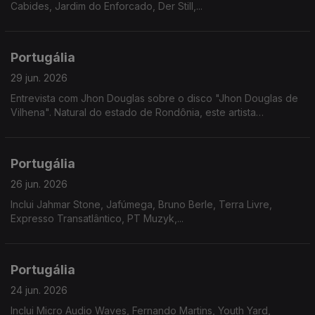
Cabides, Jardim do Enforcado, Der Still,...
Portugália
29 jun. 2026
Entrevista com Jhon Douglas sobre o disco "Jhon Douglas de
Vilhena". Natural do estado de Rondônia, este artista
multidisciplinar revela nesta nova etapa um misto de doçura
com gritos de cidadania.
Portugália
26 jun. 2026
Inclui Jahmar Stone, Jafúmega, Bruno Berle, Terra Livre,
Expresso Transatlântico, PT Muzyk,...
Portugália
24 jun. 2026
Inclui Micro Audio Waves, Fernando Martins, Youth Yard,