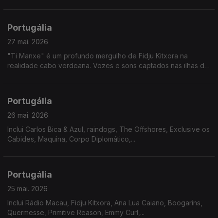
Portugália
27 mai. 2026
"Ti Manxe" é um profundo mergulho de Fidju Kitxora na
realidade cabo verdeana. Vozes e sons captados nas ilhas de
Santo Antão, São Vicente e São Nicolau, levam-nos numa
viagem emocional por lugares que não conhecemos.
Portugália
26 mai. 2026
Inclui Carlos Bica & Azul, raindogs, The Offshores, Exclusive os
Cabides, Maquina, Corpo Diplomático,...
Portugália
25 mai. 2026
Inclui Rádio Macau, Fidju Kitxora, Ana Lua Caiano, Boogarins,
Quermesse, Primitive Reason, Emmy Curl,...