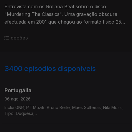
Entrevista com os Rollana Beat sobre o disco
"Murdering The Classics". Uma gravação obscura
efectuada em 2001 que chegou ao formato fisico 25
anos depois.
opções
3400
episódios disponíveis
941204
937751
934669
929821
Portugália
06 ago. 2026
Inclui GNR, PT Muzik, Bruno Berle, Mães Solteiras, Niki Moss,
Tipo, Duquesa,...