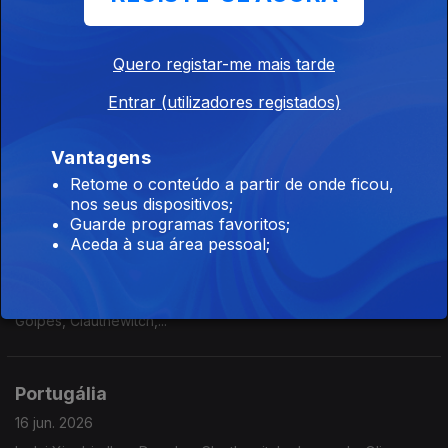
The Ratazanas, TT Syndicate, Marta Ren,...
Quero registar-me mais tarde
Portugália
Entrar (utilizadores registados)
18 jun. 2026
Inclui Niki Moss, Manuel Fúria, UHF, Gang 90, Criatura Dança,
Vantagens
Soma Please,...
Retome o conteúdo a partir de onde ficou,
nos seus dispositivos;
Guarde programas favoritos;
Portugália
Aceda à sua área pessoal;
17 jun. 2026
Inclui Castilho, Madredeus, Humberto, Plaka, Glass Glass, Os
Golpes, Clauthewitch,...
Portugália
16 jun. 2026