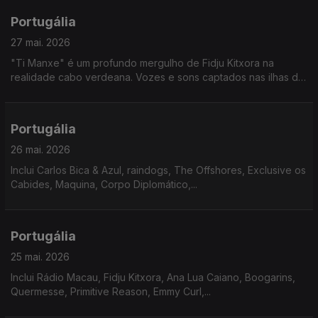
Portugália
27 mai. 2026
"Ti Manxe" é um profundo mergulho de Fidju Kitxora na
realidade cabo verdeana. Vozes e sons captados nas ilhas de
Santo Antão, São Vicente e São Nicolau, levam-nos numa
viagem emocional por lugares que não conhecemos.
Portugália
26 mai. 2026
Inclui Carlos Bica & Azul, raindogs, The Offshores, Exclusive os
Cabides, Maquina, Corpo Diplomático,...
Portugália
25 mai. 2026
Inclui Rádio Macau, Fidju Kitxora, Ana Lua Caiano, Boogarins,
Quermesse, Primitive Reason, Emmy Curl,...