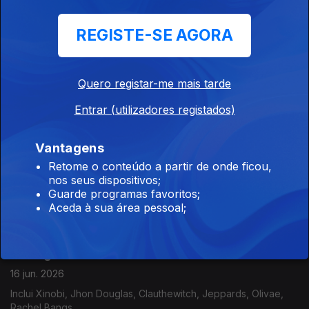
REGISTE-SE AGORA
Portugália
18 jun. 2026
Quero registar-me mais tarde
Inclui Niki Moss, Manuel Fúria, UHF, Gang 90, Criatura Dança,
Soma Please,...
Entrar (utilizadores registados)
Vantagens
Portugália
Retome o conteúdo a partir de onde ficou,
17 jun. 2026
nos seus dispositivos;
Inclui Castilho, Madredeus, Humberto, Plaka, Glass Glass, Os
Guarde programas favoritos;
Golpes, Clauthewitch,...
Aceda à sua área pessoal;
Portugália
16 jun. 2026
Inclui Xinobi, Jhon Douglas, Clauthewitch, Jeppards, Olivae,
Rachel Bangs,...