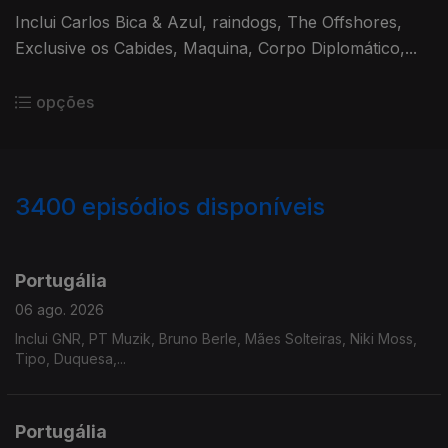
Inclui Carlos Bica & Azul, raindogs, The Offshores,
Exclusive os Cabides, Maquina, Corpo Diplomático,...
opções
3400
episódios disponíveis
941204
937751
934669
929821
926494
Portugália
06 ago. 2026
Inclui GNR, PT Muzik, Bruno Berle, Mães Solteiras, Niki Moss,
Tipo, Duquesa,...
Portugália