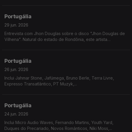
Portugália
29 jun. 2026
Entrevista com Jhon Douglas sobre o disco "Jhon Douglas de
Vilhena". Natural do estado de Rondônia, este artista
multidisciplinar revela nesta nova etapa um misto de doçura
com gritos de cidadania.
Portugália
26 jun. 2026
Inclui Jahmar Stone, Jafúmega, Bruno Berle, Terra Livre,
Expresso Transatlântico, PT Muzyk,...
Portugália
24 jun. 2026
Inclui Micro Audio Waves, Fernando Martins, Youth Yard,
Duques do Precariado, Novos Românticos, Niki Moss,...