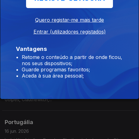
The Ratazanas, TT Syndicate, Marta Ren,...
Quero registar-me mais tarde
Portugália
Entrar (utilizadores registados)
18 jun. 2026
Inclui Niki Moss, Manuel Fúria, UHF, Gang 90, Criatura Dança,
Vantagens
Soma Please,...
Retome o conteúdo a partir de onde ficou,
nos seus dispositivos;
Guarde programas favoritos;
Portugália
Aceda à sua área pessoal;
17 jun. 2026
Inclui Castilho, Madredeus, Humberto, Plaka, Glass Glass, Os
Golpes, Clauthewitch,...
Portugália
16 jun. 2026