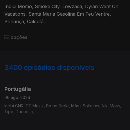
Inclui Momo, Smoke City, Lowzada, Dylan Went On
Vacations, Santa Maria Gasolina Em Teu Ventre,
Bonança, Calcutá,...
opções
3400
episódios disponíveis
941204
937751
934669
929821
Portugália
06 ago. 2026
Inclui GNR, PT Muzik, Bruno Berle, Mães Solteiras, Niki Moss,
Tipo, Duquesa,...