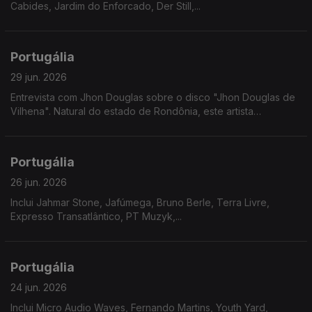
Cabides, Jardim do Enforcado, Der Still,...
Portugália
29 jun. 2026
Entrevista com Jhon Douglas sobre o disco "Jhon Douglas de
Vilhena". Natural do estado de Rondônia, este artista
multidisciplinar revela nesta nova etapa um misto de doçura
com gritos de cidadania.
Portugália
26 jun. 2026
Inclui Jahmar Stone, Jafúmega, Bruno Berle, Terra Livre,
Expresso Transatlântico, PT Muzyk,...
Portugália
24 jun. 2026
Inclui Micro Audio Waves, Fernando Martins, Youth Yard,