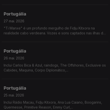
Portugália
27 mai. 2026
"Ti Manxe" é um profundo mergulho de Fidju Kitxora na
realidade cabo verdeana. Vozes e sons captados nas ilhas de
Santo Antão, São Vicente e São Nicolau, levam-nos numa
viagem emocional por lugares que não conhecemos.
Portugália
26 mai. 2026
Inclui Carlos Bica & Azul, raindogs, The Offshores, Exclusive os
Cabides, Maquina, Corpo Diplomático,...
Portugália
25 mai. 2026
Inclui Rádio Macau, Fidju Kitxora, Ana Lua Caiano, Boogarins,
Quermesse, Primitive Reason, Emmy Curl,...