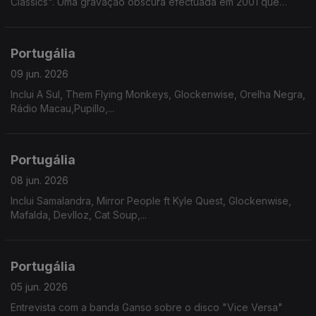
Classics". Uma gravação obscura efectuada em 2001 que
chegou ao formato fisico 25 anos depois.
Portugália
09 jun. 2026
Inclui A Sul, Them Flying Monkeys, Glockenwise, Orelha Negra,
Rádio Macau,Pupillo,...
Portugália
08 jun. 2026
Inclui Samalandra, Mirror People ft Kyle Quest, Glockenwise,
Mafalda, Devlloz, Cat Soup,...
Portugália
05 jun. 2026
Entrevista com a banda Ganso sobre o disco "Vice Versa"