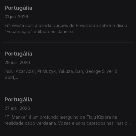
Portugália
01 jun. 2026
Entrevista com a banda Duques do Precariado sobre o disco
"Encarnação" editado em Janeiro.
Portugália
29 mai. 2026
Inclui Azar Azar, Pt Muzyk, Yakuza, Ban, George Silver &
Gold,...
Portugália
27 mai. 2026
"Ti Manxe" é um profundo mergulho de Fidju Kitxora na
realidade cabo verdeana. Vozes e sons captados nas ilhas de
Santo Antão, São Vicente e São Nicolau, levam-nos numa
viagem emocional por lugares que não conhecemos.