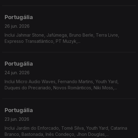
multidisciplinar revela nesta nova etapa um misto de doçura
com gritos de cidadania.
Portugália
26 jun. 2026
Inclui Jahmar Stone, Jafúmega, Bruno Berle, Terra Livre,
Expresso Transatlântico, PT Muzyk,...
Portugália
24 jun. 2026
Inclui Micro Audio Waves, Fernando Martins, Youth Yard,
Duques do Precariado, Novos Românticos, Niki Moss,...
Portugália
23 jun. 2026
Inclui Jardim do Enforcado, Tomé Silva, Youth Yard, Catarina
Branco, Bastonada, Inês Condeço, Jhon Douglas,...