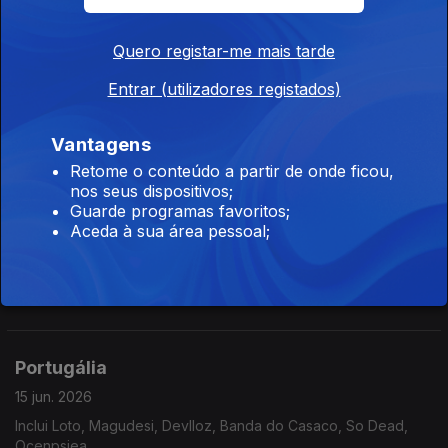
Quero registar-me mais tarde
Portugália
Entrar (utilizadores registados)
17 jun. 2026
Inclui Castilho, Madredeus, Humberto, Plaka, Glass Glass, Os
Vantagens
Golpes, Clauthewitch,...
Retome o conteúdo a partir de onde ficou,
nos seus dispositivos;
Guarde programas favoritos;
Portugália
Aceda à sua área pessoal;
16 jun. 2026
Inclui Xinobi, Jhon Douglas, Clauthewitch, Jeppards, Olivae,
Rachel Bangs,...
Portugália
15 jun. 2026
Inclui Loto, Magudesi, Devlloz, Banda do Casaco, So Dead,
Ocenpsiea,...