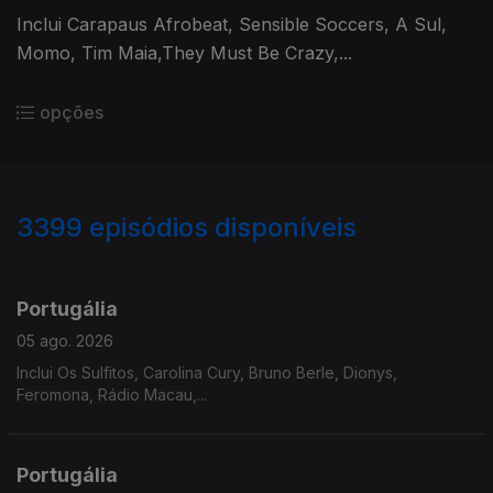
Inclui Carapaus Afrobeat, Sensible Soccers, A Sul,
Momo, Tim Maia,They Must Be Crazy,...
opções
3399
episódios disponíveis
941203
937752
933146
929809
Portugália
05 ago. 2026
Inclui Os Sulfitos, Carolina Cury, Bruno Berle, Dionys,
Feromona, Rádio Macau,...
Portugália