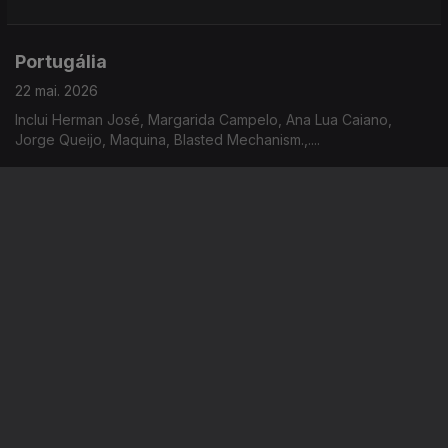
Portugália
22 mai. 2026
Inclui Herman José, Margarida Campelo, Ana Lua Caiano,
Jorge Queijo, Maquina, Blasted Mechanism.,....
Portugália
21 mai. 2026
Inclui Must Be Blue, Birds Are Indie, Stone Dead, Soma Please,
Fernando Tordo, Afonso Cabral, Éme,...
Portugália
20 mai. 2026
Inclui Momo, Smoke City, Lowzada, Dylan Went On Vacations,
Santa Maria Gasolina Em Teu Ventre, Bonança, Calcutá,...