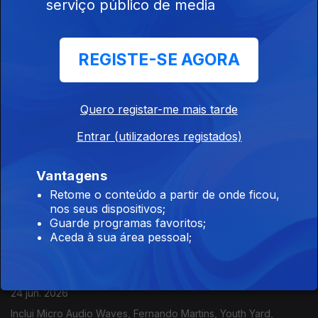
serviço público de media
Cabides, Jardim do Enforcado, Der Still,...
REGISTE-SE AGORA
Portugália
29 jun. 2026
Entrevista com Jhon Douglas sobre o disco "Jhon Douglas de
Quero registar-me mais tarde
Vilhena". Natural do estado de Rondônia, este artista
multidisciplinar revela nesta nova etapa um misto de doçura
Entrar (utilizadores registados)
com gritos de cidadania.
Portugália
Vantagens
26 jun. 2026
Retome o conteúdo a partir de onde ficou,
Inclui Jahmar Stone, Jafúmega, Bruno Berle, Terra Livre,
nos seus dispositivos;
Expresso Transatlântico, PT Muzyk,...
Guarde programas favoritos;
Aceda à sua área pessoal;
Portugália
24 jun. 2026
Inclui Micro Audio Waves, Fernando Martins, Youth Yard,