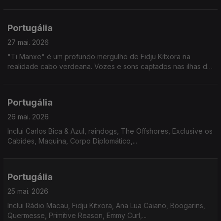
Portugália
27 mai. 2026
"Ti Manxe" é um profundo mergulho de Fidju Kitxora na
realidade cabo verdeana. Vozes e sons captados nas ilhas de
Santo Antão, São Vicente e São Nicolau, levam-nos numa
viagem emocional por lugares que não conhecemos.
Portugália
26 mai. 2026
Inclui Carlos Bica & Azul, raindogs, The Offshores, Exclusive os
Cabides, Maquina, Corpo Diplomático,...
Portugália
25 mai. 2026
Inclui Rádio Macau, Fidju Kitxora, Ana Lua Caiano, Boogarins,
Quermesse, Primitive Reason, Emmy Curl,...