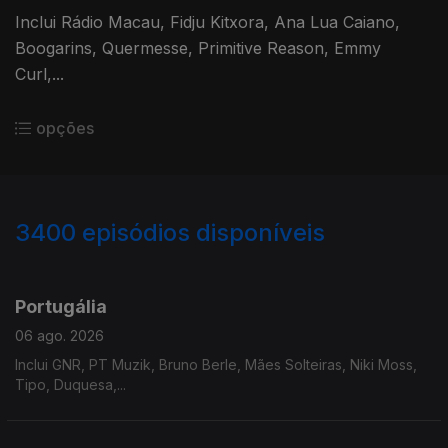
Inclui Rádio Macau, Fidju Kitxora, Ana Lua Caiano,
Boogarins, Quermesse, Primitive Reason, Emmy
Curl,...
opções
3400
episódios disponíveis
941204
937751
934669
929821
Portugália
06 ago. 2026
Inclui GNR, PT Muzik, Bruno Berle, Mães Solteiras, Niki Moss,
Tipo, Duquesa,...