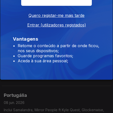
Calmness, Youth Yard, Otoma Kobito,...
Quero registar-me mais tarde
Portugália
Entrar (utilizadores registados)
10 jun. 2026
Entrevista com os Rollana Beat sobre o disco "Murdering The
Vantagens
Classics". Uma gravação obscura efectuada em 2001 que
chegou ao formato fisico 25 anos depois.
Retome o conteúdo a partir de onde ficou,
nos seus dispositivos;
Guarde programas favoritos;
Portugália
Aceda à sua área pessoal;
09 jun. 2026
Inclui A Sul, Them Flying Monkeys, Glockenwise, Orelha Negra,
Rádio Macau,Pupillo,...
Portugália
08 jun. 2026
Inclui Samalandra, Mirror People ft Kyle Quest, Glockenwise,