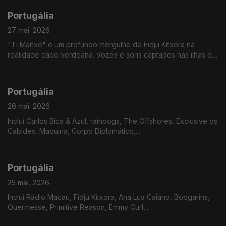
Portugália
27 mai. 2026
"Ti Manxe" é um profundo mergulho de Fidju Kitxora na
realidade cabo verdeana. Vozes e sons captados nas ilhas de
Santo Antão, São Vicente e São Nicolau, levam-nos numa
viagem emocional por lugares que não conhecemos.
Portugália
26 mai. 2026
Inclui Carlos Bica & Azul, raindogs, The Offshores, Exclusive os
Cabides, Maquina, Corpo Diplomático,...
Portugália
25 mai. 2026
Inclui Rádio Macau, Fidju Kitxora, Ana Lua Caiano, Boogarins,
Quermesse, Primitive Reason, Emmy Curl,...