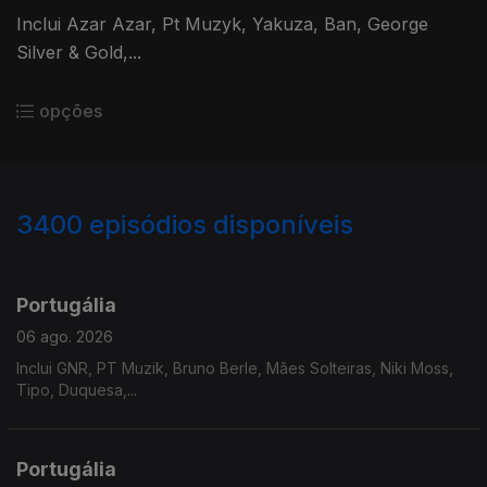
Inclui Azar Azar, Pt Muzyk, Yakuza, Ban, George
Silver & Gold,...
opções
3400
episódios disponíveis
941204
937751
934669
929821
926494
Portugália
06 ago. 2026
Inclui GNR, PT Muzik, Bruno Berle, Mães Solteiras, Niki Moss,
Tipo, Duquesa,...
Portugália