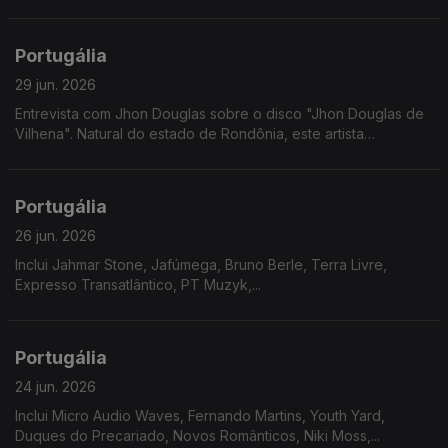
Portugália
29 jun. 2026
Entrevista com Jhon Douglas sobre o disco "Jhon Douglas de
Vilhena". Natural do estado de Rondônia, este artista
multidisciplinar revela nesta nova etapa um misto de doçura
com gritos de cidadania.
Portugália
26 jun. 2026
Inclui Jahmar Stone, Jafúmega, Bruno Berle, Terra Livre,
Expresso Transatlântico, PT Muzyk,...
Portugália
24 jun. 2026
Inclui Micro Audio Waves, Fernando Martins, Youth Yard,
Duques do Precariado, Novos Românticos, Niki Moss,...