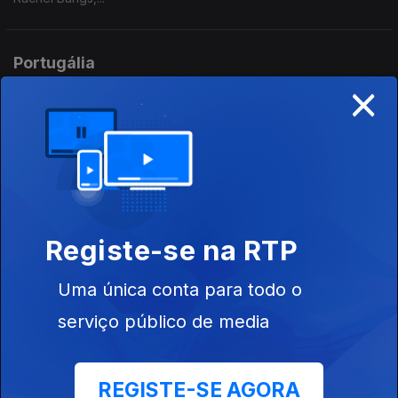
Portugália
×
15 jun. 2026
Inclui Loto, Magudesi, Devlloz, Banda do Casaco, So Dead,
Ocenpsiea,...
Portugália
12 jun. 2026
Registe-se na RTP
Inclui Loto, Xinobi, Sónia Trópicos, Criatura-Dança, Zen,
Castilho,...
Uma única conta para todo o
serviço público de media
Portugália
11 jun. 2026
Inclui Moonspell, Castilho, Devlloz, Glass Glass, Bruno Berle,
REGISTE-SE AGORA