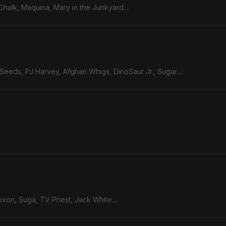
Chalk, Maquina, Mary in the Junkyard....
and The Bad Seeds, PJ Harvey, Afghan Whigs, DinoSaur Jr., Sugar....
xon, Suga, TV Priest, Jack White....