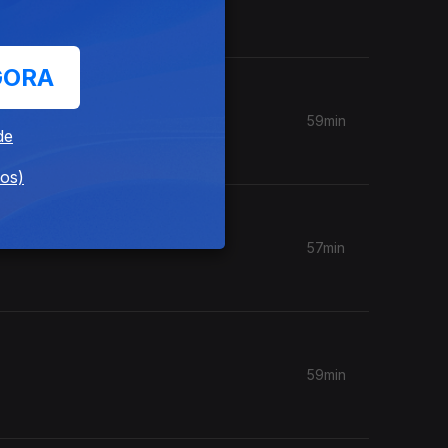
GORA
59min
de
dos)
57min
59min