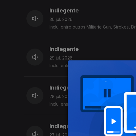
Indiegente
30 jul. 2026
Inclui entre outros Militarie Gun, Strokes, 
Indiegente
29 jul. 2026
Inclui entre outros Strokes, Snayx,Meryl S
Indiegente
28 jul. 2026
Inclui entre outros KennyHoopla, Joe Unkno
Indiegente
27 jul. 2026