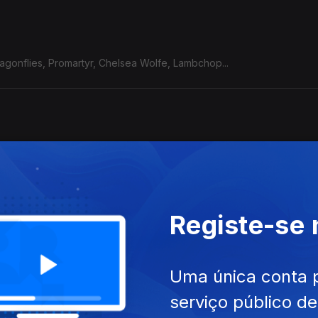
Dragonflies, Promartyr, Chelsea Wolfe, Lambchop...
treek, N8noface, YHWH Nailgun...
Registe-se
wn, Mary in the Junkyard, Dry Cleaning, Gurriers, Dead Pioneers....
Uma única conta 
serviço público d