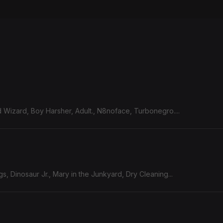
rd Wizard, Boy Harsher, Adult., N8noface, Turbonegro....
s, Dinosaur Jr., Mary in the Junkyard, Dry Cleaning...