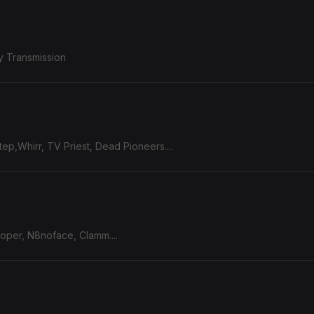
y Transmission
ep,Whirr, TV Priest, Dead Pioneers....
ooper, N8noface, Clamm....