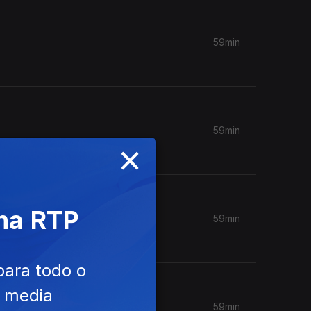
59min
59min
×
 na RTP
59min
para todo o
e media
59min