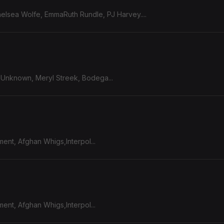
helsea Wolfe, EmmaRuth Rundle, PJ Harvey....
e Unknown, Meryl Streek, Bodega...
ent, Afghan Whigs,Interpol...
ent, Afghan Whigs,Interpol...