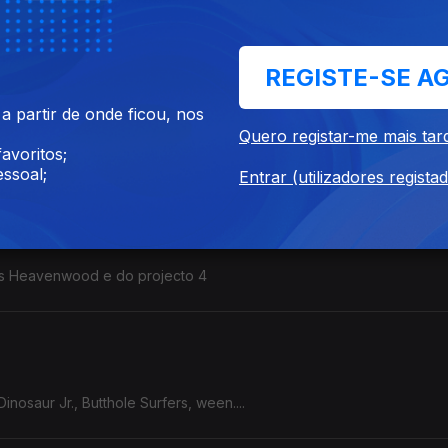
es, Adult., Deade Pioners, Mike ...
REGISTE-SE A
 partir de onde ficou, nos
Quero registar-me mais tar
e, We Bless This Mess, Honestav, Jack Kays, Dinosaur Jr....
avoritos;
ssoal;
Entrar (utilizadores regista
dos Heavenwood e do projecto 4
nosaur Jr., Butthole Surfers, ween....