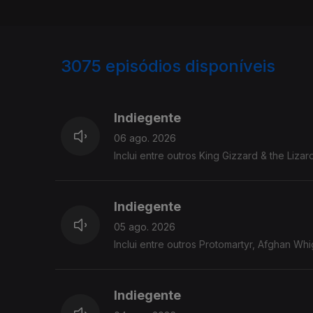
3075
episódios disponíveis
943240
939077
Indiegente
06 ago. 2026
Inclui entre outros King Gizzard & the Liza
Indiegente
05 ago. 2026
Inclui entre outros Protomartyr, Afghan Whig
Indiegente