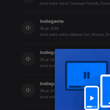
Inclui entre outros Teenage Fanclub, Pavem
Indiegente
30 jul. 2026
Inclui entre outros Militarie Gun, Strokes, 
Indiegente
29 jul. 2026
Inclui entre outros Strokes, Snayx,Meryl S
Indiegente
28 jul. 2026
Inclui entre outros KennyHoopla, Joe Unkno