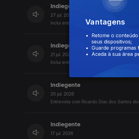
Indiegente
27 jul. 2026
Vantagens
Inclui entre outros N8NoFace, Snapped Amkl
Retome o conteúdo a
seus dispositivos;
Indiegente
Guarde programas f
Aceda à sua área pe
21 jul. 2026
Inclui entre outros Queens of The Stone Ag
Indiegente
20 jul. 2026
Entrevista com Ricardo Dias dos Santos 
Indiegente
17 jul. 2026