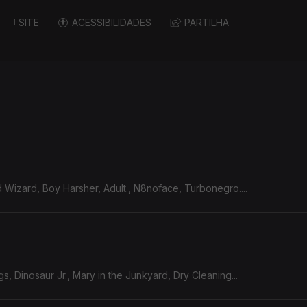
SITE
ACESSIBILIDADES
PARTILHA
rd Wizard, Boy Harsher, Adult., N8noface, Turbonegro....
s, Dinosaur Jr., Mary in the Junkyard, Dry Cleaning...