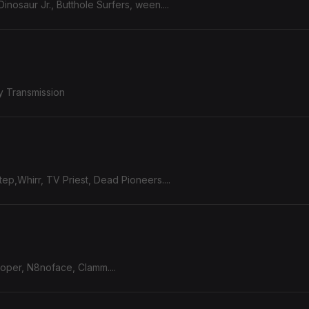
nosaur Jr., Butthole Surfers, ween....
y Transmission
ep,Whirr, TV Priest, Dead Pioneers....
ooper, N8noface, Clamm....