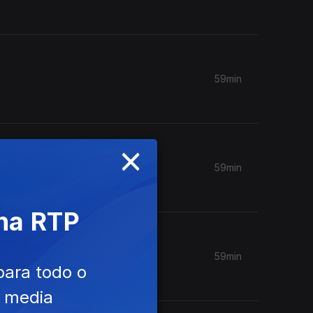
59min
×
59min
 na RTP
59min
para todo o
e media