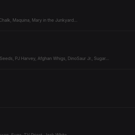
Chalk, Maquina, Mary in the Junkyard....
and The Bad Seeds, PJ Harvey, Afghan Whigs, DinoSaur Jr., Sugar....
xon, Suga, TV Priest, Jack White....