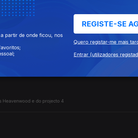
REGISTE-SE A
es, Adult., Deade Pioners, Mike ...
 partir de onde ficou, nos
Quero registar-me mais tar
avoritos;
ssoal;
Entrar (utilizadores regista
e, We Bless This Mess, Honestav, Jack Kays, Dinosaur Jr....
dos Heavenwood e do projecto 4