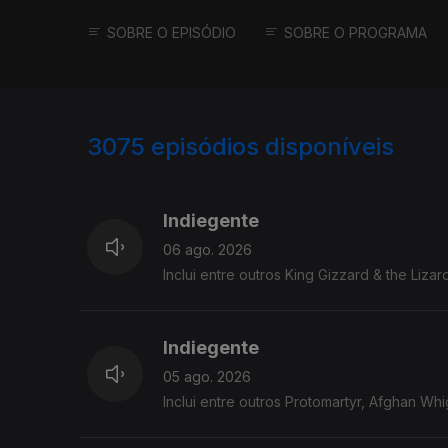
SOBRE O EPISÓDIO
SOBRE O PROGRAMA
3075
episódios disponíveis
943240
939077
935224
Indiegente
06 ago. 2026
Inclui entre outros King Gizzard & the Liza
Indiegente
05 ago. 2026
Inclui entre outros Protomartyr, Afghan Whig