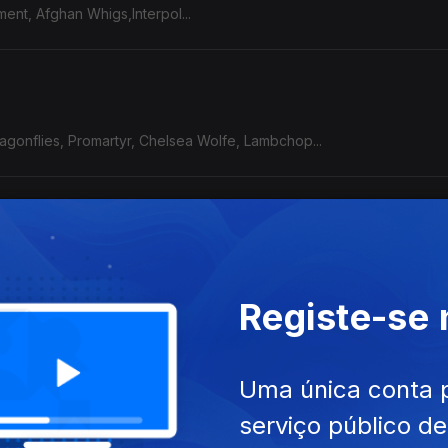
ent, Afghan Whigs,Interpol...
Dragonflies, Promartyr, Chelsea Wolfe, Lambchop...
treek, N8noface, YHWH Nailgun...
Registe-se
Uma única conta 
wn, Mary in the Junkyard, Dry Cleaning, Gurriers, Dead Pioneers....
serviço público d