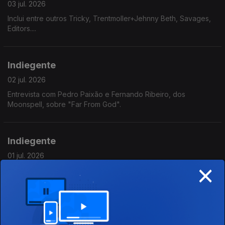
03 jul. 2026
Inclui entre outros Tricky, Trentmoller+Jehnny Beth, Savages,
Editors....
Indiegente
02 jul. 2026
Entrevista com Pedro Paixão e Fernando Ribeiro, dos
Moonspell, sobre "Far From God".
Indiegente
01 jul. 2026
×
Inclui entre outros Yard Act, This is Lorelei, Chelsea Wolfe, PJ
Harvey, Black Bananas....
Indiegente