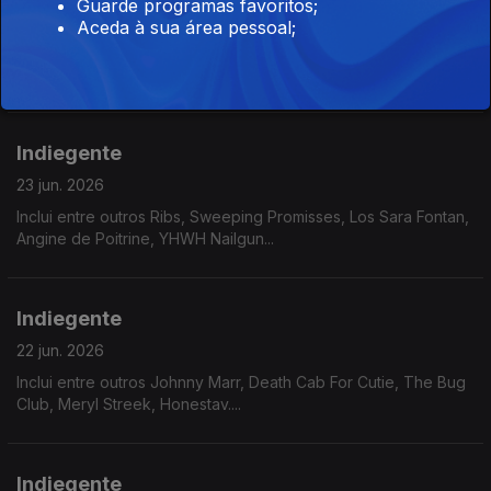
Guarde programas favoritos;
24 jun. 2026
Aceda à sua área pessoal;
Inclui entre outros La La Lar, Kneecap, Lip Critic, Kim Gordon,
Dry Cleaning...
Indiegente
23 jun. 2026
Inclui entre outros Ribs, Sweeping Promisses, Los Sara Fontan,
Angine de Poitrine, YHWH Nailgun...
Indiegente
22 jun. 2026
Inclui entre outros Johnny Marr, Death Cab For Cutie, The Bug
Club, Meryl Streek, Honestav....
Indiegente