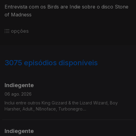
Entrevista com os Birds are Indie sobre o disco Stone
of Madness
opções
3075
episódios disponíveis
943240
939077
935224
931746
Indiegente
06 ago. 2026
Inclui entre outros King Gizzard & the Lizard Wizard, Boy
Harsher, Adult., N8noface, Turbonegro....
Indiegente