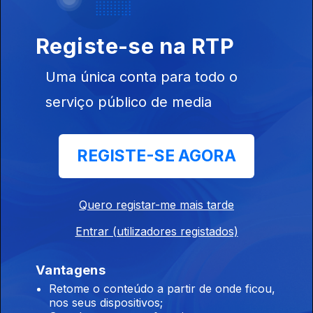
30 jun. 2026
Inclui entre outros Ultra Lights, Black Wizards, Death Cab for
Registe-se na RTP
Cutie, Paul Solger, Iceage...
Uma única conta para todo o
Indiegente
serviço público de media
29 jun. 2026
Inclui entre outros Ultra Lights, Black Wizards, Death Cab for
Cutie, Paul Solger, Iceage...
REGISTE-SE AGORA
Indiegente
Quero registar-me mais tarde
26 jun. 2026
Entrar (utilizadores registados)
Inclui entre outros Graham Coxo, Heavy Lungs, TV Priest,
Scam, Saul Williams...
Vantagens
Retome o conteúdo a partir de onde ficou,
nos seus dispositivos;
Indiegente