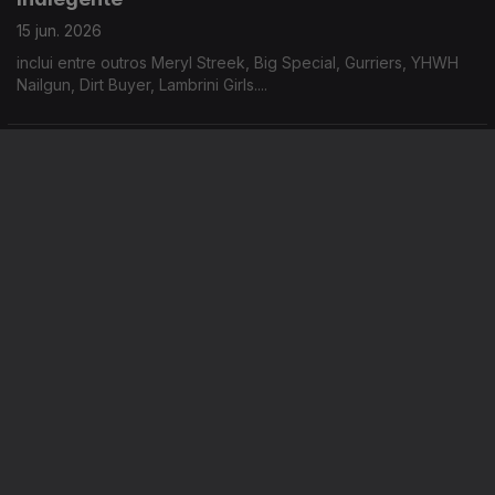
15 jun. 2026
inclui entre outros Meryl Streek, Big Special, Gurriers, YHWH
Nailgun, Dirt Buyer, Lambrini Girls....
Indiegente
12 jun. 2026
inclui entre outros The Stranglers, Suicide, Add (N) To X, The
Legendary Tigerman, The Fall, Terry Lee Hale....
Este conteúdo faz parte de
Sugestões musicais