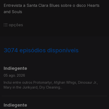
Entrevista a Santa Clara Blues sobre o disco Hearts
and Souls
opções
3074
episódios disponíveis
942780
939078
935225
Indiegente
05 ago. 2026
Inclui entre outros Protomartyr, Afghan Whigs, Dinosaur Jr.,
Mary in the Junkyard, Dry Cleaning...
Indiegente