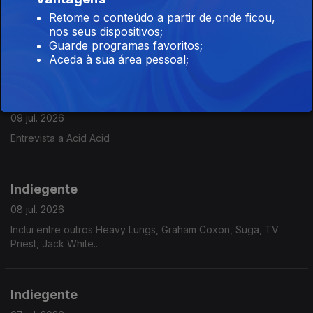
10 jul. 2026
Retome o conteúdo a partir de onde ficou,
nos seus dispositivos;
Inclui entre outros Nick Cave and The Bad Seeds, PJ Harvey,
Guarde programas favoritos;
Afghan Whigs, DinoSaur Jr., Sugar....
Aceda à sua área pessoal;
Indiegente
09 jul. 2026
Entrevista a Acid Acid
Indiegente
08 jul. 2026
Inclui entre outros Heavy Lungs, Graham Coxon, Suga, TV
Priest, Jack White....
Indiegente