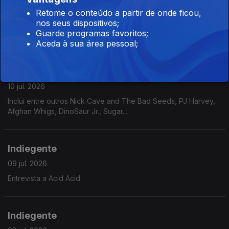
13 jul. 2026
Retome o conteúdo a partir de onde ficou,
nos seus dispositivos;
Inclui entre outros Joe Unknown, Gurriers, Chalk, Maquina,
Guarde programas favoritos;
Mary in the Junkyard....
Aceda à sua área pessoal;
Indiegente Gold
10 jul. 2026
Inclui entre outros Nick Cave and The Bad Seeds, PJ Harvey,
Afghan Whigs, DinoSaur Jr., Sugar....
Indiegente
09 jul. 2026
Entrevista a Acid Acid
Indiegente