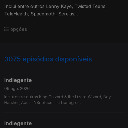
Inclui entre outros Lenny Kaye, Twisted Teens,
TeleHealth, Spacemoth, Sereias, ....
opções
3075
episódios disponíveis
943240
939077
935224
Indiegente
06 ago. 2026
Inclui entre outros King Gizzard & the Lizard Wizard, Boy
Harsher, Adult., N8noface, Turbonegro....
Indiegente