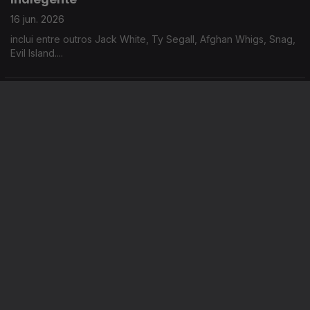
16 jun. 2026
inclui entre outros Jack White, Ty Segall, Afghan Whigs, Snag,
Evil Island....
Indiegente
15 jun. 2026
inclui entre outros Meryl Streek, Big Special, Gurriers, YHWH
Nailgun, Dirt Buyer, Lambrini Girls....
Este conteúdo faz parte de
Sugestões musicais