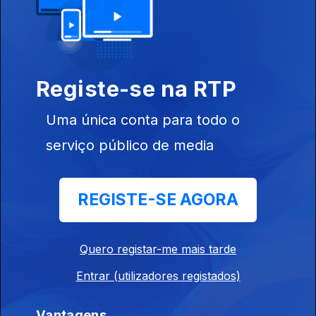
Indiegente
16 jul. 2026
Entrevista aos Maquina. sobre o disco Body Transmission
Registe-se na RTP
Indiegente
15 jul. 2026
Uma única conta para todo o
Inclui entre outros TVOD, Opus Kink, Lockstep,Whirr, TV Priest,
serviço público de media
Dead Pioneers....
REGISTE-SE AGORA
Indiegente
14 jul. 2026
Inclui entre outros Gilla Band, Maquina, Snooper, N8noface,
Quero registar-me mais tarde
Clamm....
Entrar (utilizadores registados)
Indiegente
Vantagens