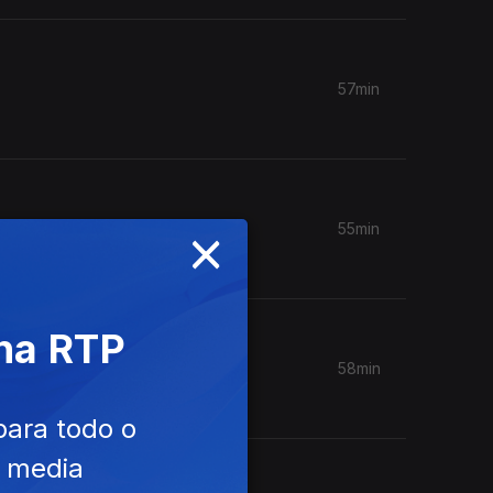
57min
×
55min
 na RTP
58min
para todo o
e media