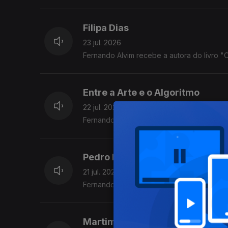
Filipa Dias
23 jul. 2026
Fernando Alvim recebe a autora do livro 
Entre a Arte e o Algoritmo
22 jul. 2026
Fernando Alvim conversa com Paula Cristi
Pedro Pires
21 jul. 2026
Fernando Alvim recebe o criativo.
Martim Sousa Tavares