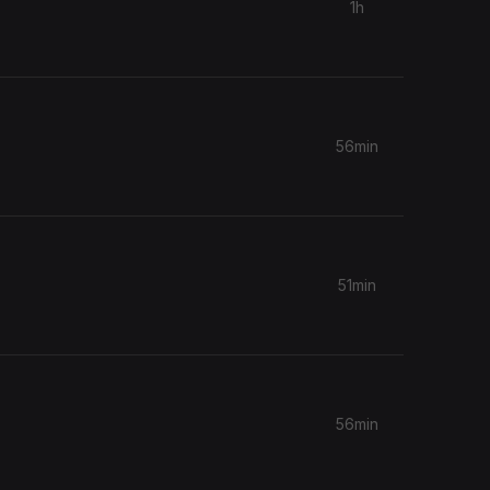
1h
56min
.
51min
56min