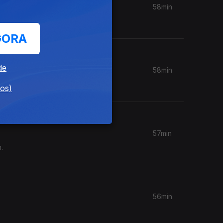
58min
GORA
de
58min
dos)
57min
.
56min