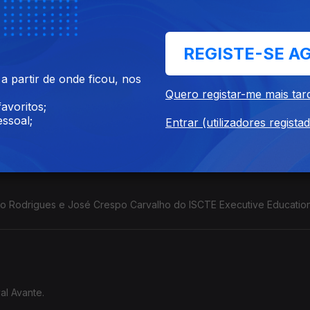
REGISTE-SE A
 partir de onde ficou, nos
Quero registar-me mais tar
avoritos;
 fundador do movimento BORA.
ssoal;
Entrar (utilizadores regista
o Rodrigues e José Crespo Carvalho do ISCTE Executive Education
al Avante.