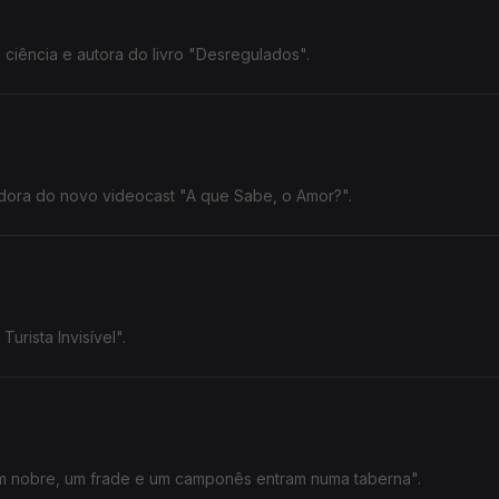
iência e autora do livro "Desregulados".
adora do novo videocast "A que Sabe, o Amor?".
urista Invisível".
Um nobre, um frade e um camponês entram numa taberna".