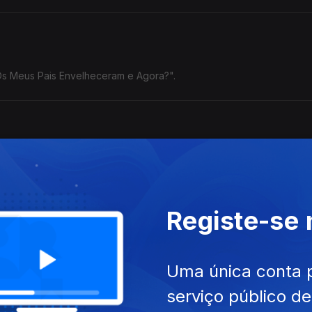
"Os Meus Pais Envelheceram e Agora?".
na Cunha, Legendary Tigerman, Tozé Brito e Sam The Kid.
Registe-se
Uma única conta 
serviço público d