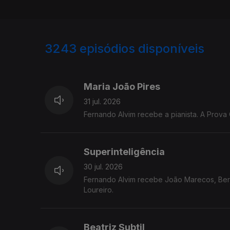
3243
episódios disponíveis
943239
939782
935623
Maria João Pires
31 jul. 2026
Fernando Alvim recebe a pianista. A Prova 
Superinteligência
30 jul. 2026
Fernando Alvim recebe João Marecos, Berna
Loureiro.
Beatriz Subtil